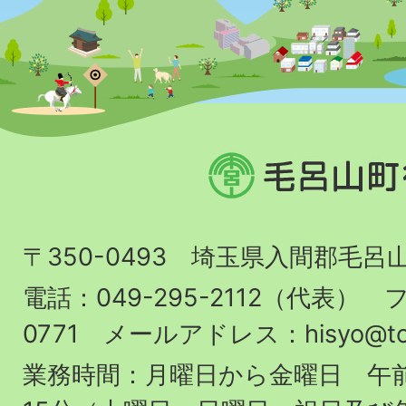
毛
呂
山
〒350-0493 埼玉県入間郡毛呂
町
役
電話：049-295-2112（代表） フ
場
0771 メールアドレス：hisyo@town.
業務時間：月曜日から金曜日 午前