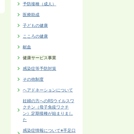
予防接種（成人）
医療助成
子どもの健康
こころの健康
献血
健康サービス事業
感染症等予防対策
その他制度
ヘアドネーションについて
妊婦の方へのRSウイルスワ
クチン（母子免疫ワクチ
ン）定期接種が始まりまし
た
感染症情報について※手足口