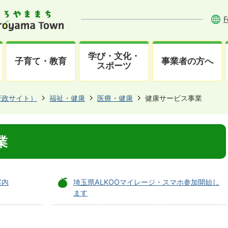
F
学び・文化・
子育て・教育
事業者の方へ
スポーツ
行政サイト）
福祉・健康
医療・健康
健康サービス事業
業
案内
埼玉県ALKOOマイレージ・スマホ参加開始し
ます