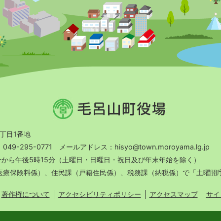
毛
呂
山
町
2丁目1番地
役
9-295-0771 メールアドレス：hisyo@town.moroyama.lg.jp
場
分から午後5時15分（土曜日・日曜日・祝日及び年末年始を除く）
（医療保険料係）、住民課（戸籍住民係）、税務課（納税係）で「土曜開
著作権について
アクセシビリティポリシー
アクセスマップ
サイ