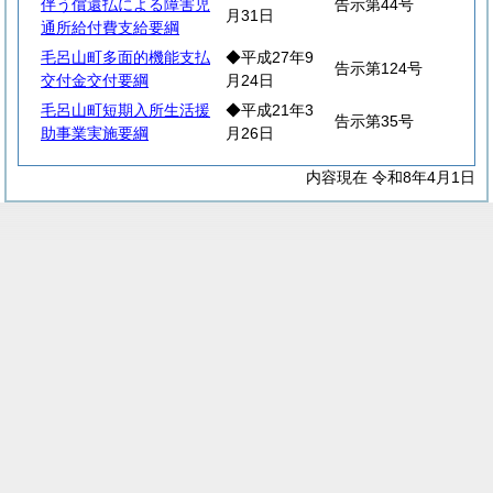
伴う償還払による障害児
告示第44号
月31日
通所給付費支給要綱
毛呂山町多面的機能支払
◆平成27年9
告示第124号
交付金交付要綱
月24日
毛呂山町短期入所生活援
◆平成21年3
告示第35号
助事業実施要綱
月26日
内容現在 令和8年4月1日