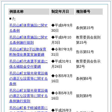
例規名称
制定年月日
種別番号
■ た
毛呂山町体育施設に関す
◆平成6年9月
条例第15号
る条例
30日
毛呂山町体育施設に関す
◆平成6年10
教育委員会規則
る条例施行規則
月3日
第15号
毛呂山町第2子以降保育
◆令和7年3月
告示第51号
料無償化事業実施要綱
31日
毛呂山町代表選手派遣に
◆平成31年1
教育委員会告示
係る補助金交付要綱
月24日
第2号
毛呂山町太陽光発電設備
◆令和5年3月
の適正な設置等に関する
条例第6号
16日
条例
毛呂山町太陽光発電設備
◆令和5年3月
の適正な設置等に関する
規則第8号
16日
条例施行規則
毛呂山町多子軽減措置に
◆平成26年3