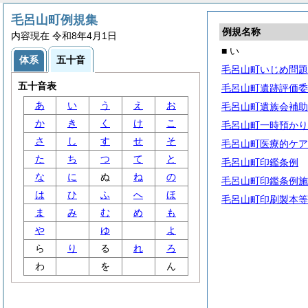
毛呂山町例規集
例規名称
内容現在 令和8年4月1日
■ い
体系
五十音
毛呂山町いじめ問題
五十音表
毛呂山町遺跡評価委
あ
い
う
え
お
毛呂山町遺族会補助
か
き
く
け
こ
毛呂山町一時預かり
さ
し
す
せ
そ
毛呂山町医療的ケア
た
ち
つ
て
と
毛呂山町印鑑条例
な
に
ぬ
ね
の
毛呂山町印鑑条例施
は
ひ
ふ
へ
ほ
毛呂山町印刷製本等
ま
み
む
め
も
や
ゆ
よ
ら
り
る
れ
ろ
わ
を
ん