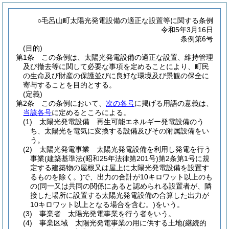
○毛呂山町太陽光発電設備の適正な設置等に関する条例
令和5年3月16日
条例第6号
(目的)
第1条
この条例は、太陽光発電設備の適正な設置、維持管理
及び撤去等に関して必要な事項を定めることにより、町民
の生命及び財産の保護並びに良好な環境及び景観の保全に
寄与することを目的とする。
(定義)
第2条
この条例において、
次の各号
に掲げる用語の意義は、
当該各号
に定めるところによる。
(1)
太陽光発電設備 再生可能エネルギー発電設備のう
ち、太陽光を電気に変換する設備及びその附属設備をい
う。
(2)
太陽光発電事業 太陽光発電設備を利用し発電を行う
事業
(建築基準法
(昭和25年法律第201号)
第2条第1号に規
定する建築物の屋根又は屋上に太陽光発電設備を設置す
るものを除く。)
で、出力の合計が10キロワット以上のも
の
(同一又は共同の関係にあると認められる設置者が、隣
接した場所に設置する太陽光発電設備の合算した出力が
10キロワット以上となる場合を含む。)
をいう。
(3)
事業者 太陽光発電事業を行う者をいう。
(4)
事業区域 太陽光発電事業の用に供する土地
(継続的