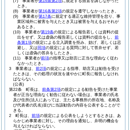
(7)
事業者が
第15条第2項
に規定する措置を講じなかった
とき。
(8)
事業者が
第16条第2項
の規定を遵守しなかったとき。
(9)
事業者が
第17条
に規定する適正な維持管理を怠り、事
業区域外に被害を与えたとき又は被害を与えるおそれが
あるとき。
(10)
事業者が
第19条
の規定による報告若しくは資料の提
出をせず、又は虚偽の報告若しくは資料の提出をし、
前
条第1項
の規定による立入調査を拒み、妨げ、若しくは忌
避し、又は
同項
の規定による質問に対して答弁せず、若
しくは虚偽の答弁をしたとき。
(11)
事業者が
前項
の指導又は助言に正当な理由なく従わ
なかったとき。
3
事業者は、
前2項
の規定による指導、助言又は勧告を受け
たときは、その処理の状況を速やかに町長に報告しなけれ
ばならない。
(公表)
第22条
町長は、
前条第2項
の規定による勧告を受けた事業
者が正当な理由なく勧告に従わない場合は、事業者の氏名
及び住所
(法人にあっては、主たる事務所の所在地、名称及
び代表者の氏名)
並びに当該勧告の内容を公表することがで
きる。
2
町長は、
前項
の規定による公表をしようとするときは、あ
らかじめ事業者に対し、その理由を通知し、弁明の機会を
与えなければならない。