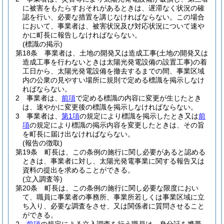
に被害をもたらすおそれがあるときは、遅滞なく状況の確
認を行い、必要な措置を講じなければならない。
この場合
において、事業者は、被害状況及び対応状況について速や
かに町長に報告しなければならない。
(標識の掲示)
第18条
事業者は、土地の開発又は造成工事
(土地の開発又は
造成工事を行わないときは太陽光発電設備の設置工事)
の着
工日から、太陽光発電設備を撤去するまでの間、事業区域
内の公衆の見やすい場所に規則で定める標識を掲示しなけ
ればならない。
2
事業者は、
前項
で定める標識の内容に変更が生じたとき
は、速やかに変更後の標識を掲示しなければならない。
3
事業者は、
第1項
の規定により標識を掲示したとき又は
前
項
の規定により標識の掲示内容を変更したときは、その旨
を町長に届け出なければならない。
(報告の徴取)
第19条
町長は、この条例の施行に関し必要があると認める
ときは、事業者に対し、太陽光発電事業に関する報告又は
資料の提出を求めることができる。
(立入調査等)
第20条
町長は、この条例の施行に関し必要な限度におい
て、職員に事業者の事務所、事業所若しくは事業区域に立
ち入り、必要な調査をさせ、又は関係者に質問させること
ができる。