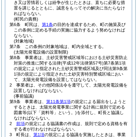
き又は苦情若しくは紛争が生じたときは、直ちに必要な措
置を講じるとともに、誠意をもってその解決に当たらなけ
ればならない。
(町民の責務)
第6条
町民は、
第1条
の目的を達成するため、町の施策及び
この条例に定める手続の実施に協力するよう努めなければ
ならない。
(対象地域)
第7条
この条例の対象地域は、町内全域とする。
(太陽光発電設備の設置制限)
第8条
事業者は、土砂災害警戒区域等における土砂災害防止
対策の推進に関する法律
(平成12年法律第57号)
第7条第1項
の規定により指定された土砂災害警戒区域及び同法第9条第
1項の規定により指定された土砂災害特別警戒区域におい
て、太陽光発電設備を設置してはならない。
2
事業者は、その他関係法令を遵守して、太陽光発電設備を
設置しなければならない。
(事前協議)
第9条
事業者は、
第11条第1項
の規定による届出をしようと
するときは、太陽光発電事業に関する計画に規則で定める
図書等
(以下「資料等」という。)
を添付し、町長と協議し
なければならない。
2
前項
の規定による協議書の作成は、規則で定める資格を有
する者が行わなければならない。
3
町長は、
第1項
の規定による協議を実施したときは、事業