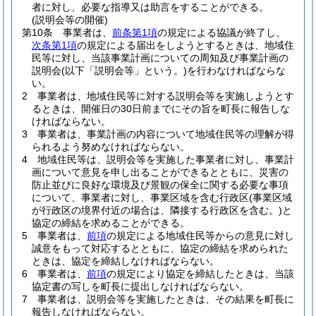
者に対し、必要な指導又は助言をすることができる。
(説明会等の開催)
第10条
事業者は、
前条第1項
の規定による協議が終了し、
次条第1項
の規定による届出をしようとするときは、地域住
民等に対し、当該事業計画についての周知及び事業計画の
説明会
(以下「説明会等」という。)
を行わなければならな
い。
2
事業者は、地域住民等に対する説明会等を実施しようとす
るときは、開催日の30日前までにその旨を町長に報告しな
ければならない。
3
事業者は、事業計画の内容について地域住民等の理解が得
られるよう努めなければならない。
4
地域住民等は、説明会等を実施した事業者に対し、事業計
画について意見を申し出ることができるとともに、災害の
防止並びに良好な環境及び景観の保全に関する必要な事項
について、事業者に対し、事業区域を含む行政区
(事業区域
が行政区の境界付近の場合は、隣接する行政区を含む。)
と
協定の締結を求めることができる。
5
事業者は、
前項
の規定による地域住民等からの意見に対し
誠意をもって対応するとともに、協定の締結を求められた
ときは、協定を締結しなければならない。
6
事業者は、
前項
の規定により協定を締結したときは、当該
協定書の写しを町長に提出しなければならない。
7
事業者は、説明会等を実施したときは、その結果を町長に
報告しなければならない。