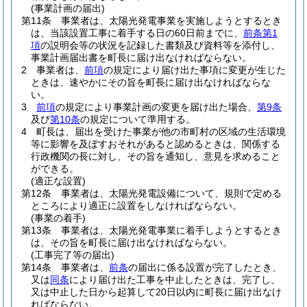
(事業計画の届出)
第11条
事業者は、太陽光発電事業を実施しようとするとき
は、当該設置工事に着手する日の60日前までに、
前条第1
項
の説明会等の状況を記録した書類及び資料等を添付し、
事業計画届出書を町長に届け出なければならない。
2
事業者は、
前項
の規定により届け出た事項に変更が生じた
ときは、速やかにその旨を町長に届け出なければならな
い。
3
前項
の規定により事業計画の変更を届け出た場合、
第9条
及び
第10条
の規定について準用する。
4
町長は、届出を受けた事業が他の市町村の区域の生活環境
等に影響を及ぼすおそれがあると認めるときは、関係する
行政機関の長に対し、その旨を通知し、意見を求めること
ができる。
(適正な設置)
第12条
事業者は、太陽光発電設備について、規則で定める
ところにより適正に設置をしなければならない。
(事業の着手)
第13条
事業者は、太陽光発電事業に着手しようとするとき
は、その旨を町長に届け出なければならない。
(工事完了等の届出)
第14条
事業者は、
前条
の届出に係る設置が完了したとき、
又は
同条
により届け出た工事を中止したときは、完了し、
又は中止した日から起算して20日以内に町長に届け出なけ
ればならない。