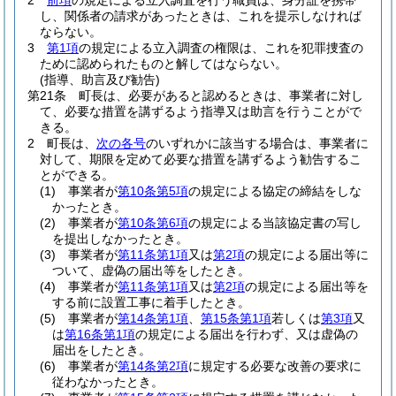
2
前項
の規定による立入調査を行う職員は、身分証を携帯
し、関係者の請求があったときは、これを提示しなければ
ならない。
3
第1項
の規定による立入調査の権限は、これを犯罪捜査の
ために認められたものと解してはならない。
(指導、助言及び勧告)
第21条
町長は、必要があると認めるときは、事業者に対し
て、必要な措置を講ずるよう指導又は助言を行うことがで
きる。
2
町長は、
次の各号
のいずれかに該当する場合は、事業者に
対して、期限を定めて必要な措置を講ずるよう勧告するこ
とができる。
(1)
事業者が
第10条第5項
の規定による協定の締結をしな
かったとき。
(2)
事業者が
第10条第6項
の規定による当該協定書の写し
を提出しなかったとき。
(3)
事業者が
第11条第1項
又は
第2項
の規定による届出等に
ついて、虚偽の届出等をしたとき。
(4)
事業者が
第11条第1項
又は
第2項
の規定による届出等を
する前に設置工事に着手したとき。
(5)
事業者が
第14条第1項
、
第15条第1項
若しくは
第3項
又
は
第16条第1項
の規定による届出を行わず、又は虚偽の
届出をしたとき。
(6)
事業者が
第14条第2項
に規定する必要な改善の要求に
従わなかったとき。