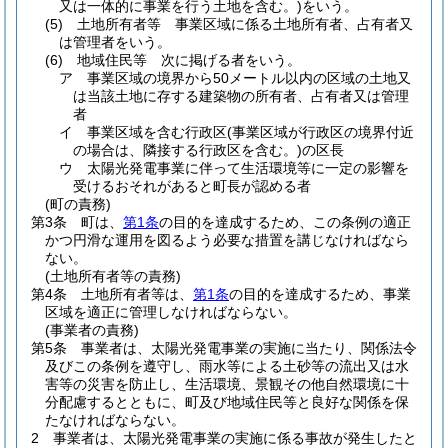
又は一体的に事業を行う土地を含む。)
をいう。
(5)
土地所有者等 事業区域に係る土地所有者、占有者又
は管理者をいう。
(6)
地域住民等 次に掲げる者をいう。
ア
事業区域の境界から50メートル以内の区域の土地又
は当該土地に存する建築物の所有者、占有者又は管理
者
イ
事業区域を含む行政区
(事業区域が行政区の境界付近
の場合は、隣接する行政区を含む。)
の区長
ウ
太陽光発電事業に伴って生活環境等に一定の影響を
受けるおそれがあると町長が認める者
(町の責務)
第3条
町は、
第1条
の目的を達成するため、この条例の適正
かつ円滑な運用を図るよう必要な措置を講じなければなら
ない。
(土地所有者等の責務)
第4条
土地所有者等は、
第1条
の目的を達成するため、事業
区域を適正に管理しなければならない。
(事業者の責務)
第5条
事業者は、太陽光発電事業の実施に当たり、関係法令
及びこの条例を遵守し、雨水等による土砂等の流出又は水
害等の災害を防止し、生活環境、景観その他自然環境に十
分配慮するとともに、町及び地域住民等と良好な関係を保
たなければならない。
2
事業者は、太陽光発電事業の実施に係る事故が発生したと