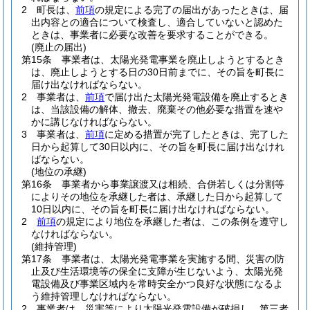
2
町長は、
前項
の規定による完了の届出があったときは、届
出内容との適合について検査し、適合していないと認めた
ときは、事業者に必要な改善を要求することができる。
(廃止の届出)
第15条
事業者は、太陽光発電事業を廃止しようとするとき
は、廃止しようとする日の30日前までに、その旨を町長に
届け出なければならない。
2
事業者は、
前項
で届け出た太陽光発電設備を廃止するとき
は、当該設備の解体、撤去、廃棄その他必要な措置を速や
かに講じなければならない。
3
事業者は、
前項
に定める措置が完了したときは、完了した
日から起算して30日以内に、その旨を町長に届け出なけれ
ばならない。
(地位の承継)
第16条
事業者から事業譲渡又は相続、合併若しくは分割等
によりその地位を承継した者は、承継した日から起算して
10日以内に、その旨を町長に届け出なければならない。
2
前項
の規定により地位を承継した者は、この条例を遵守し
なければならない。
(維持管理)
第17条
事業者は、太陽光発電事業を実施する間、災害の防
止及び生活環境等の保全に支障が生じないよう、太陽光発
電設備及び事業区域内を常時安全かつ良好な状態になるよ
う維持管理しなければならない。
2
事業者は、災害等により太陽光発電設備が破損し、第三者