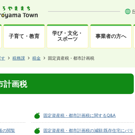
F
学び・文化・
子育て・教育
事業者の方へ
スポーツ
探す
税務課
税金
固定資産税・都市計画税
市計画税
固定資産税・都市計画税に関するQ&A
帳の閲覧
固定資産税・都市計画税の減額:既存住宅にバリ