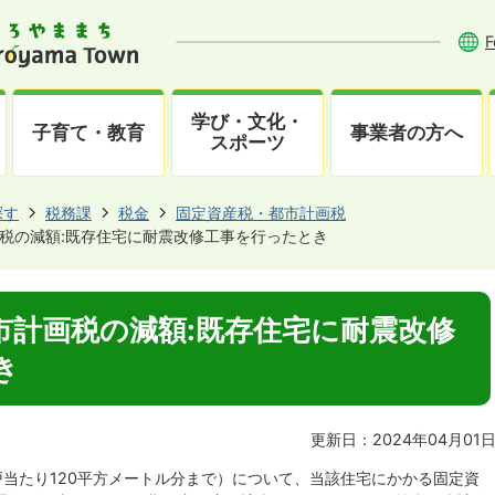
F
学び・文化・
子育て・教育
事業者の方へ
スポーツ
探す
税務課
税金
固定資産税・都市計画税
税の減額:既存住宅に耐震改修工事を行ったとき
市計画税の減額:既存住宅に耐震改修
き
更新日：2024年04月01
当たり120平方メートル分まで）について、当該住宅にかかる固定資