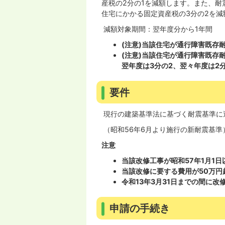
産税の2分の1を減額します。また、
住宅にかかる固定資産税の3分の2を減
減額対象期間：翌年度分から1年間
(注意)当該住宅が通行障害既存
(注意)当該住宅が通行障害既存
翌年度は3分の2、翌々年度は2
要件
現行の建築基準法に基づく耐震基準に
（昭和56年6月より施行の新耐震基準
注意
当該改修工事が昭和57年1月1
当該改修に要する費用が50万円
令和13年3月31日までの間に改
申請の手続き