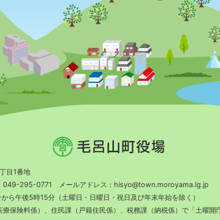
毛
呂
山
町
2丁目1番地
役
9-295-0771 メールアドレス：hisyo@town.moroyama.lg.jp
場
分から午後5時15分（土曜日・日曜日・祝日及び年末年始を除く）
（医療保険料係）、住民課（戸籍住民係）、税務課（納税係）で「土曜開