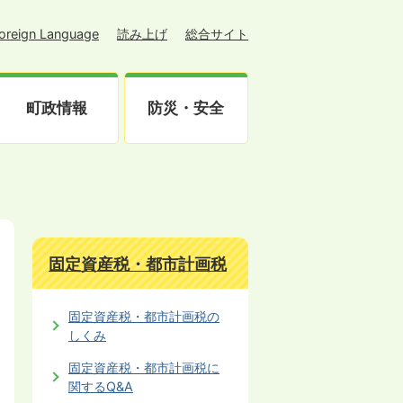
oreign Language
読み上げ
総合サイト
町政情報
防災・安全
固定資産税・都市計画税
固定資産税・都市計画税の
しくみ
日
固定資産税・都市計画税に
関するQ&A