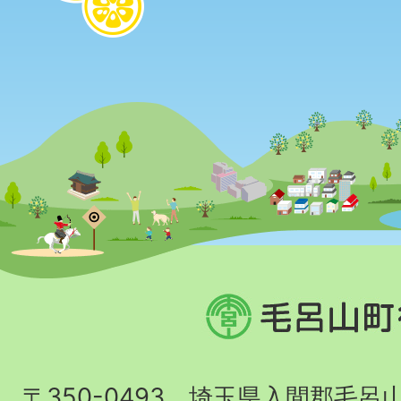
毛
呂
山
〒350-0493 埼玉県入間郡毛呂