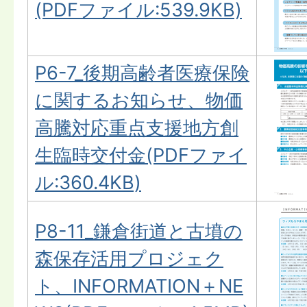
(PDFファイル:539.9KB)
P6-7_後期高齢者医療保険
に関するお知らせ、物価
高騰対応重点支援地方創
生臨時交付金(PDFファイ
ル:360.4KB)
P8-11_鎌倉街道と古墳の
森保存活用プロジェク
ト、INFORMATION＋NE