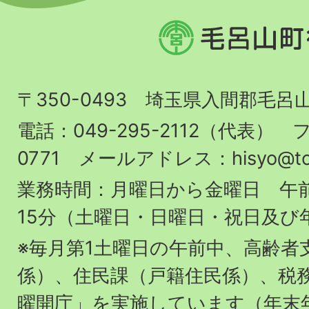
毛
呂
山
〒350-0493 埼玉県入間郡毛呂
町
役
電話：049-295-2112（代表） フ
場
0771 メールアドレス：hisyo@town.
業務時間：月曜日から金曜日 午前
15分（土曜日・日曜日・祝日及び
※毎月第1土曜日の午前中、高齢者
係）、住民課（戸籍住民係）、税
曜開庁」を実施しています（年末