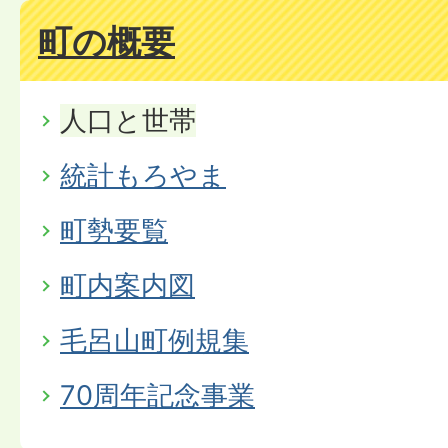
町の概要
人口と世帯
統計もろやま
町勢要覧
町内案内図
毛呂山町例規集
70周年記念事業