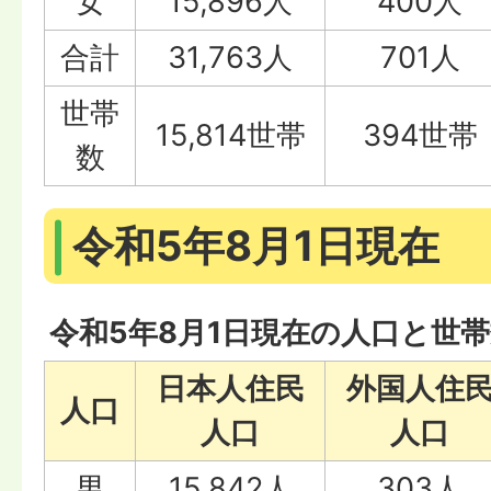
女
15,896人
400人
合計
31,763人
701人
世帯
15,814世帯
394世帯
数
令和5年8月1日現在
令和5年8月1日現在の人口と世
日本人住民
外国人住
人口
人口
人口
男
15,842人
303人