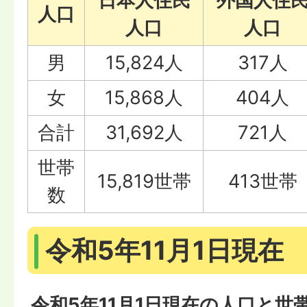
日本人住民
外国人住
人口
人口
人口
男
15,824人
317人
女
15,868人
404人
合計
31,692人
721人
世帯
15,819世帯
413世帯
数
令和5年11月1日現在
令和5年11月1日現在の人口と世