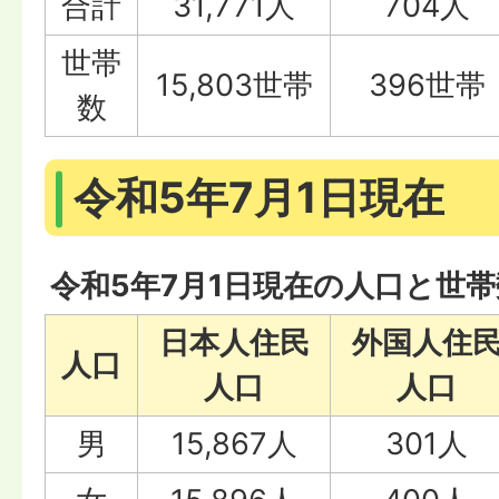
合計
31,771人
704人
世帯
15,803世帯
396世帯
数
令和5年7月1日現在
令和5年7月1日現在の人口と世帯
日本人住民
外国人住
人口
人口
人口
男
15,867人
301人