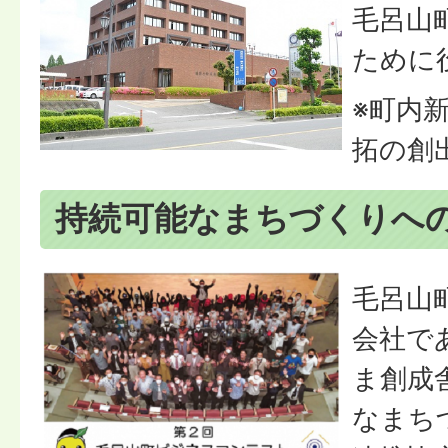
毛呂山
ために
※町内
拓の創
持続可能なまちづくりへ
毛呂山
会社で
ま創成
なまち