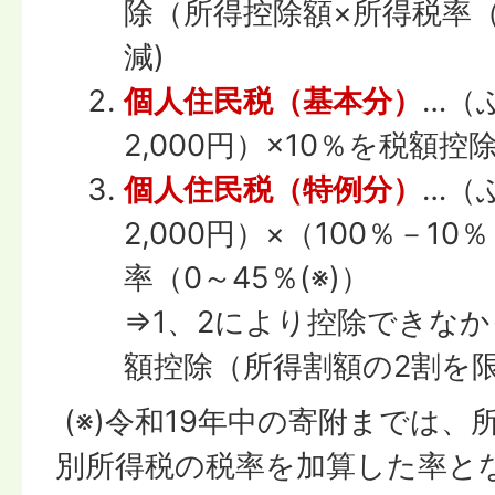
除（所得控除額×所得税率（0
減)
個人住民税（基本分）
…（
2,000円）×10％を税額控
個人住民税（特例分）
…（
2,000円）×（100％－1
率（0～45％(※)）
⇒1、2により控除できな
額控除（所得割額の2割を
(※)令和19年中の寄附までは
別所得税の税率を加算した率と