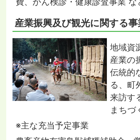
費、がん検診・健康診査事業 な
産業振興及び観光に関する事
地域資
産業の
伝統的
る、町
来訪す
まちづ
※主な充当予定事業