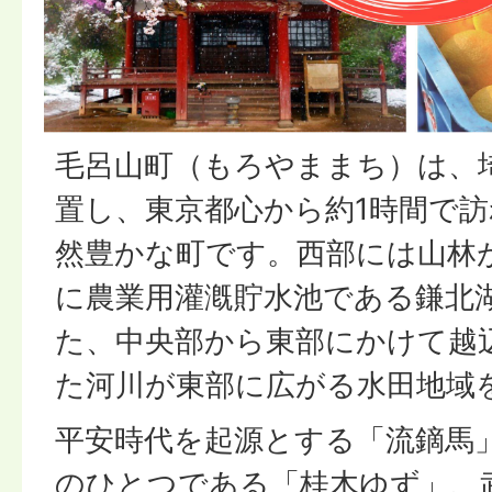
毛呂山町（もろやままち）は、
置し、東京都心から約1時間で
然豊かな町です。西部には山林
に農業用灌漑貯水池である鎌北
た、中央部から東部にかけて越
た河川が東部に広がる水田地域
平安時代を起源とする「流鏑馬
のひとつである「桂木ゆず」、