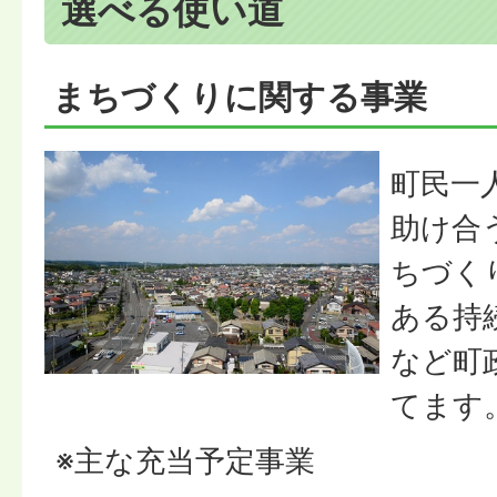
選べる使い道
まちづくりに関する事業
町民一
助け合
ちづく
ある持
など町
てます
※主な充当予定事業