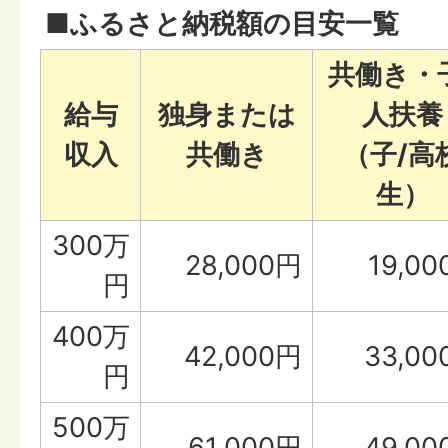
■ふるさと納税額の目安一覧
共働き・
給与
独身または
人扶養
収入
共働き
（子/高
生）
300万
28,000円
19,0
円
400万
42,000円
33,0
円
500万
61,000円
49,0