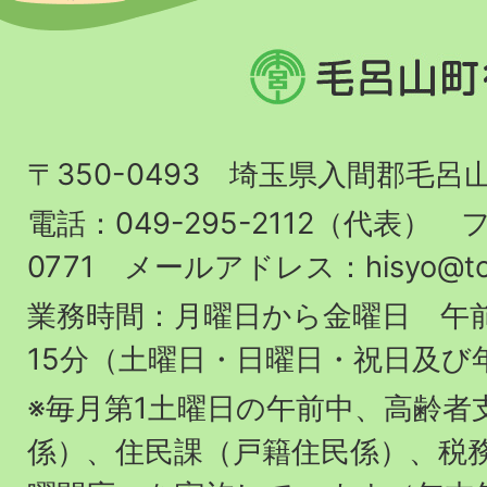
毛
呂
山
〒350-0493 埼玉県入間郡毛呂
町
役
電話：049-295-2112（代表） フ
場
0771 メールアドレス：hisyo@town.
業務時間：月曜日から金曜日 午前
15分（土曜日・日曜日・祝日及び
※毎月第1土曜日の午前中、高齢者
係）、住民課（戸籍住民係）、税