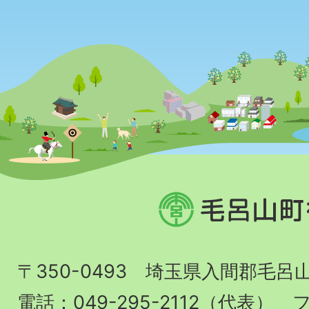
毛
呂
山
〒350-0493 埼玉県入間郡毛呂
町
役
電話：049-295-2112（代表） フ