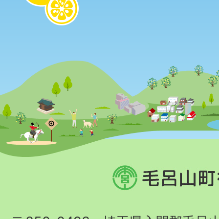
毛
呂
山