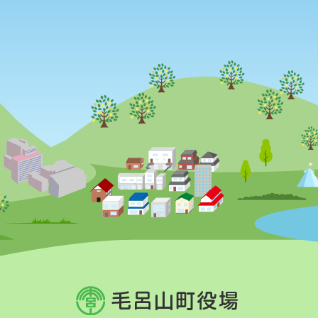
毛
呂
山