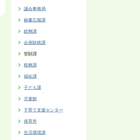
議会事務局
秘書広報課
総務課
企画財政課
管財課
税務課
福祉課
子ども課
児童館
子育て支援センター
保育所
生活環境課