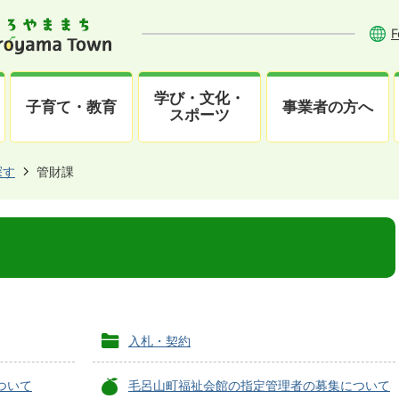
F
学び・文化・
子育て・教育
事業者の方へ
スポーツ
探す
管財課
入札・契約
ついて
毛呂山町福祉会館の指定管理者の募集について