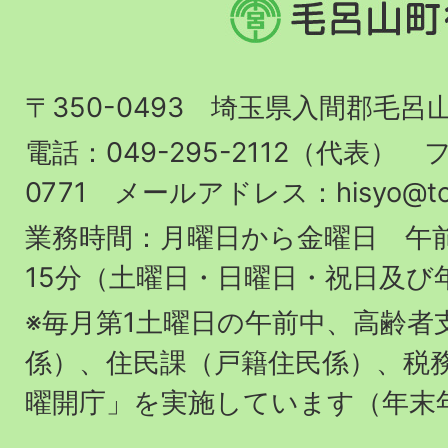
毛
呂
山
〒350-0493 埼玉県入間郡毛呂
町
役
電話：049-295-2112（代表） フ
場
0771 メールアドレス：hisyo@town.
業務時間：月曜日から金曜日 午前
15分（土曜日・日曜日・祝日及び
※毎月第1土曜日の午前中、高齢者
係）、住民課（戸籍住民係）、税
曜開庁」を実施しています（年末