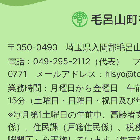
毛
呂
山
〒350-0493 埼玉県入間郡毛呂
町
役
電話：049-295-2112（代表） フ
場
0771 メールアドレス：hisyo@town.
業務時間：月曜日から金曜日 午前
15分（土曜日・日曜日・祝日及び
※毎月第1土曜日の午前中、高齢者
係）、住民課（戸籍住民係）、税
曜開庁」を実施しています（年末