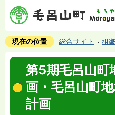
現在の位置
総合サイト
組
第5期毛呂山町
画・毛呂山町地
計画