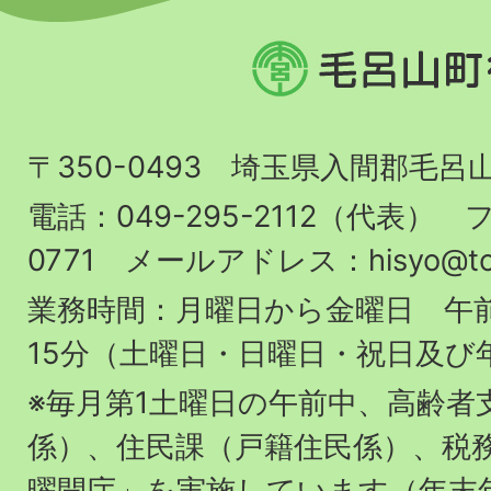
毛
呂
山
〒350-0493 埼玉県入間郡毛呂
町
役
電話：049-295-2112（代表） フ
場
0771 メールアドレス：hisyo@town.
業務時間：月曜日から金曜日 午前
15分（土曜日・日曜日・祝日及び
※毎月第1土曜日の午前中、高齢者
係）、住民課（戸籍住民係）、税
曜開庁」を実施しています（年末