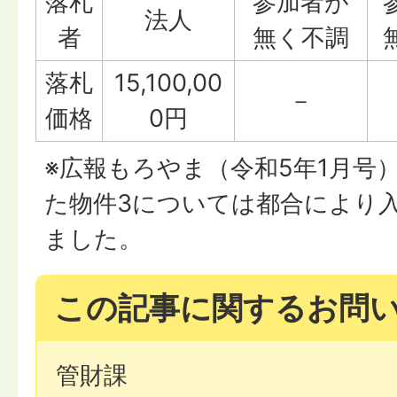
落札
参加者が
法人
者
無く不調
落札
15,100,00
－
価格
0円
※広報もろやま（令和5年1月号
た物件3については都合により
ました。
この記事に関するお問
管財課