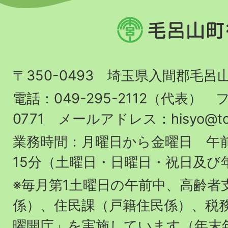
毛
呂
山
〒350-0493 埼玉県入間郡毛呂
町
役
電話：049-295-2112（代表） フ
場
0771 メールアドレス：hisyo@town.
業務時間：月曜日から金曜日 午前
15分（土曜日・日曜日・祝日及び
※毎月第1土曜日の午前中、高齢者
係）、住民課（戸籍住民係）、税
曜開庁」を実施しています（年末