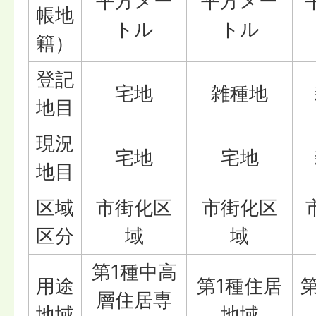
平方メー
平方メー
帳地
トル
トル
籍）
登記
宅地
雑種地
地目
現況
宅地
宅地
地目
区域
市街化区
市街化区
区分
域
域
第1種中高
用途
第1種住居
層住居専
地域
地域