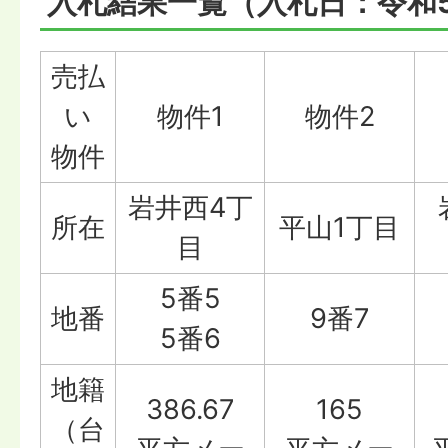
入札結果一覧（入札日：令和5
売払
い
物件1
物件2
物件
岩井西4丁
所在
平山1丁目
目
5番5
地番
9番7
5番6
地籍
386.67
165
（台