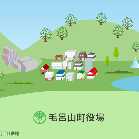
毛
呂
山
町
2丁目1番地
役