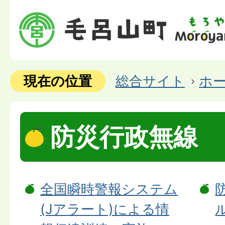
現在の位置
総合サイト
ホ
防災行政無線
全国瞬時警報システム
(Jアラート)による情