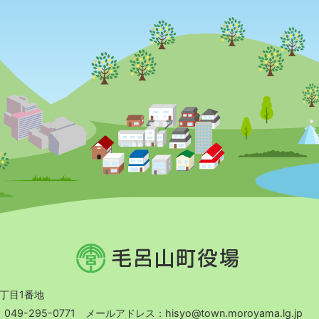
毛
呂
山
町
2丁目1番地
役
9-295-0771 メールアドレス：hisyo@town.moroyama.lg.jp
場