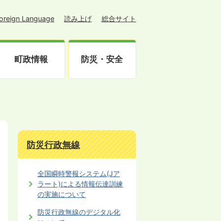
oreign Language
読み上げ
総合サイト
町政情報
防災・安全
防災行政無線
全国瞬時警報システム(Jア
ラート)による情報伝達訓練
の実施について
日
防災行政無線のデジタル化