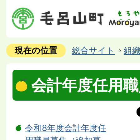
現在の位置
総合サイト
組
会計年度任用職
令和8年度会計年度任