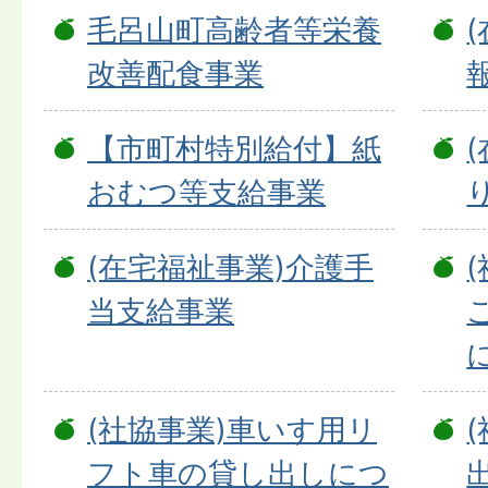
毛呂山町高齢者等栄養
改善配食事業
【市町村特別給付】紙
おむつ等支給事業
(在宅福祉事業)介護手
当支給事業
(社協事業)車いす用リ
フト車の貸し出しにつ