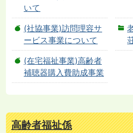
いて
(社協事業)訪問理容サ
ービス事業について
(在宅福祉事業)高齢者
補聴器購入費助成事業
高齢者福祉係