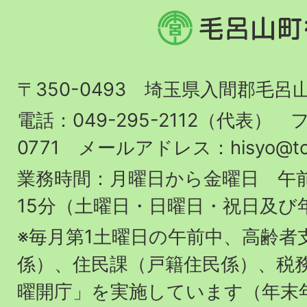
毛
呂
山
〒350-0493 埼玉県入間郡毛呂
町
役
電話：049-295-2112（代表） フ
場
0771 メールアドレス：hisyo@town.
業務時間：月曜日から金曜日 午前
15分（土曜日・日曜日・祝日及び
※毎月第1土曜日の午前中、高齢者
係）、住民課（戸籍住民係）、税
曜開庁」を実施しています（年末