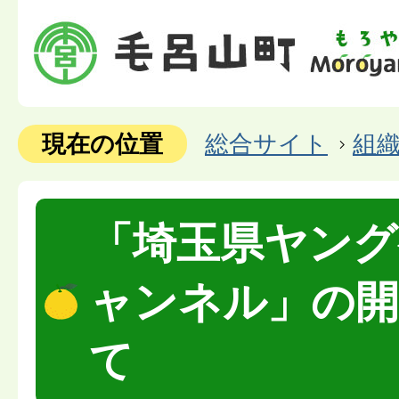
現在の位置
総合サイト
組
「埼玉県ヤング
ャンネル」の
て