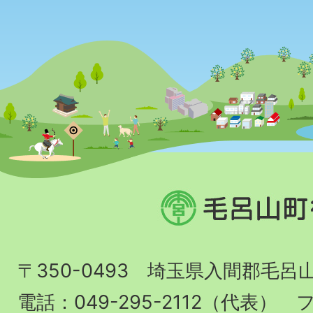
毛
呂
山
〒350-0493 埼玉県入間郡毛呂
町
役
電話：049-295-2112（代表） フ