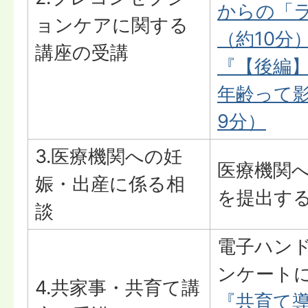
からの「
ョンケアに関する
（約10分
講座の受講
『【後編
年齢って
9分）
3.医療機関への妊
医療機関
娠・出産に係る相
を提出す
談
電子ハン
ンケート
4.共家事・共育て講
『共育て