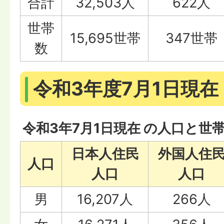
合計
32,503人
622人
世帯
15,695世帯
347世帯
数
令和3年度7月1日現在
令和3年7月1日現在 の人口と世
日本人住民
外国人住
人口
人口
人口
男
16,207人
266人