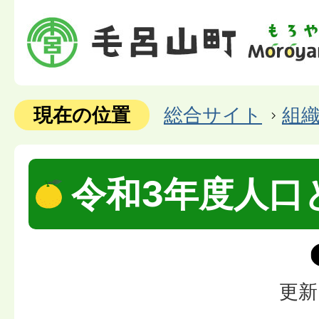
現在の位置
総合サイト
組
令和3年度人口
更新