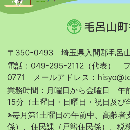
毛
呂
山
〒350-0493 埼玉県入間郡毛呂
町
役
電話：049-295-2112（代表） フ
場
0771 メールアドレス：hisyo@town.
業務時間：月曜日から金曜日 午前
15分（土曜日・日曜日・祝日及び
※毎月第1土曜日の午前中、高齢者
係）、住民課（戸籍住民係）、税