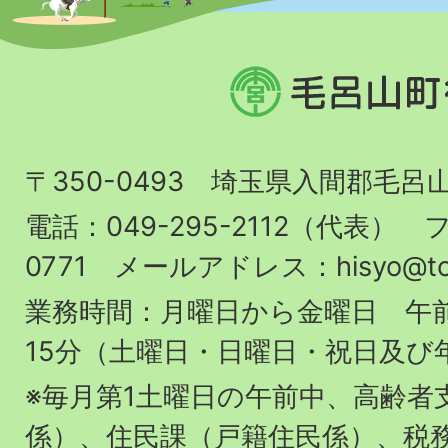
毛
呂
山
〒350-0493 埼玉県入間郡毛呂
町
役
電話：049-295-2112（代表） フ
場
0771 メールアドレス：hisyo@town.
業務時間：月曜日から金曜日 午前
15分（土曜日・日曜日・祝日及び
※毎月第1土曜日の午前中、高齢者
係）、住民課（戸籍住民係）、税