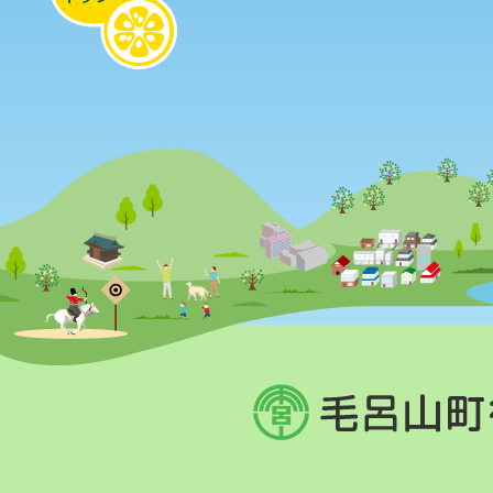
毛
呂
山