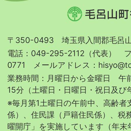
毛
呂
山
〒350-0493 埼玉県入間郡毛呂
町
役
電話：049-295-2112（代表） フ
場
0771 メールアドレス：hisyo@town.
業務時間：月曜日から金曜日 午前
15分（土曜日・日曜日・祝日及び
※毎月第1土曜日の午前中、高齢者
係）、住民課（戸籍住民係）、税
曜開庁」を実施しています（年末