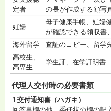
定者
の長が作成する顔写
母子健康手帳、妊婦
妊婦
が確認できる領収書
海外留学
査証のコピー、留学
高校生、
学生証、在学証明書
高専生
代理人交付時の必要書類
1 交付通知書（ハガキ）
回答書欄の他、委任状の欄の記