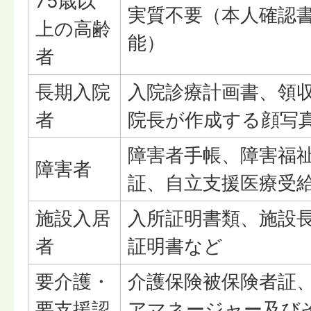
75歳以
実質不要（本人確認
上の高齢
能）
者
長期入院
入院診療計画書、領
者
院長が作成する顔写
障害者手帳、障害福
障害者
証、自立支援医療受
施設入居
入所証明書類、施設
者
証明書など
要介護・
介護保険被保険者証
要支援認
アマネージャー及び