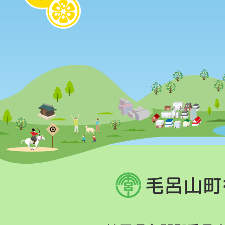
毛
呂
山