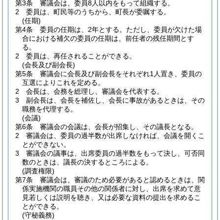
第3条
審議会は、委員8人以内をもって組織する。
2
委員は、町民等のうちから、町長が委嘱する。
(任期)
第4条
委員の任期は、2年とする。
ただし、委員が欠けた場
合における補欠の委員の任期は、前任者の残任期間とす
る。
2
委員は、再任されることができる。
(会長及び副会長)
第5条
審議会に会長及び副会長をそれぞれ1人置き、委員の
互選によりこれを定める。
2
会長は、会務を総理し、審議会を代表する。
3
副会長は、会長を補佐し、会長に事故があるときは、その
職務を代理する。
(会議)
第6条
審議会の会議は、会長が招集し、その議長となる。
2
審議会は、委員の過半数が出席しなければ、会議を開くこ
とができない。
3
審議会の議事は、出席委員の過半数をもって決し、可否同
数のときは、議長の決するところによる。
(調査権限)
第7条
審議会は、審議のため必要があると認めるときは、関
係実施機関の職員その他の関係者に対し、出席を求めて意
見若しくは説明を聴き、又は必要な資料の提出を求めるこ
とができる。
(守秘義務)