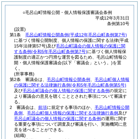
○毛呂山町情報公開・個人情報保護審議会条例
平成12年3月31日
条例第10号
(設置)
第1条
毛呂山町情報公開条例
(平成12年毛呂山町条例第7号)
に基づく情報公開制度、個人情報の保護に関する法律
(平成
15年法律第57号)
及び
毛呂山町議会の個人情報の保護に関
する条例
(令和5年毛呂山町条例第7号)
に基づく個人情報保
護制度の適正かつ円滑な運営を図るため、毛呂山町情報公
開・個人情報保護審議会
(以下「審議会」という。)
を置
く。
(所掌事務)
第2条
審議会は、
毛呂山町情報公開条例
、
毛呂山町個人情報
の保護に関する法律施行条例
(令和5年毛呂山町条例第5号)
及び
毛呂山町議会の個人情報の保護に関する条例
の規定に
より審議会の意見を聴くこととされた事項について審議す
る。
2
審議会は、
前項
に規定する事項のほか、
毛呂山町情報公開
条例
、
毛呂山町個人情報の保護に関する法律施行条例
及び
毛呂山町議会の個人情報の保護に関する条例
の運用に関す
る重要な事項について調査及び審議を行い、実施機関に意
見を述べることができる。
(組織)