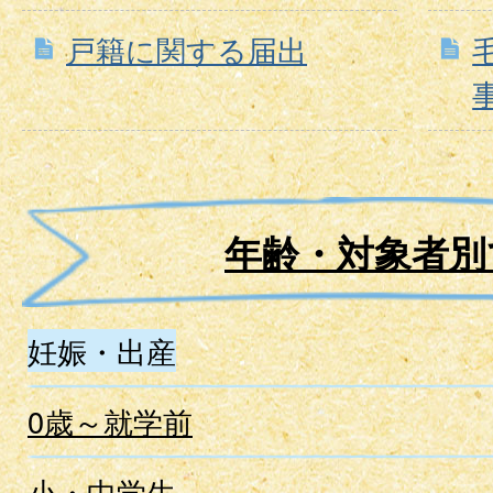
戸籍に関する届出
年齢・対象者別
妊娠・出産
0歳～就学前
小・中学生