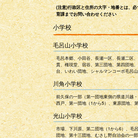
(注意)行政区と住所の大字・地番とは、
育課までお問い合わせください
小学校
毛呂山小学校
毛呂本郷、小田谷、長瀬一区、長瀬二区、
貫、権現堂、宿谷、第三団地、第四団地、
台、いわい団地、シャルマンコーポ毛呂山
川角小学校
前久保の一部（第一団地東側の県道川越・
西戸、第一団地（1から5）、東原団地、
光山小学校
市場、下川原、第二団地（1から6）、毛
団地、第十三団地、むさし野自治会の一部