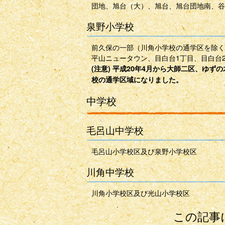
団地、旭台（大）、旭台、旭台団地南、谷
泉野小学校
前久保の一部（川角小学校の通学区を除く
平山ニュータウン、目白台1丁目、目白台
(注意) 平成20年4月から大師二区、ゆ
校の通学区域になりました。
中学校
毛呂山中学校
毛呂山小学校区及び泉野小学校区
川角中学校
川角小学校区及び光山小学校区
この記事