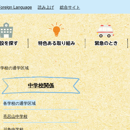
Foreign Language
読み上げ
総合サイト
各学校の通学区域
中学校関係
各学校の通学区域
毛呂山中学校
川角中学校