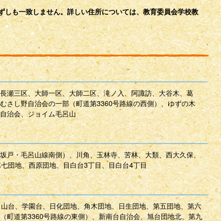
必ずしも一致しません。詳しい住所については、教育委員会学校教
長瀬三区、大師一区、大師二区、滝ノ入、阿諏訪、大谷木、葛
むさし野自治会の一部（町道第3360号路線の西側）、ゆずの木
自治会、ジョイム毛呂山
坂戸・毛呂山線南側）、川角、玉林寺、苦林、大類、西大久保、
第七団地、西原団地、目白台3丁目、目白台4丁目
呂山台、学園台、日化団地、角木団地、日生団地、第五団地、第六
（町道第3360号路線の東側）、新南台自治会、旭台団地北、第九