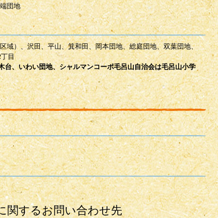
端団地
区域）、沢田、平山、箕和田、岡本団地、総庭団地、双葉団地、
2丁目
ずの木台、いわい団地、シャルマンコーポ毛呂山自治会は毛呂山小学
に関するお問い合わせ先