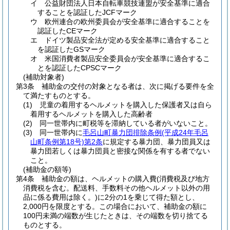
イ
公益財団法人日本自転車競技連盟が安全基準に適合
することを認証したJCFマーク
ウ
欧州連合の欧州委員会が安全基準に適合することを
認証したCEマーク
エ
ドイツ製品安全法が定める安全基準に適合すること
を認証したGSマーク
オ
米国消費者製品安全委員会が安全基準に適合するこ
とを認証したCPSCマーク
(補助対象者)
第3条
補助金の交付の対象となる者は、次に掲げる要件を全
て満たすものとする。
(1)
児童の着用するヘルメットを購入した保護者又は自ら
着用するヘルメットを購入した高齢者
(2)
同一世帯内に町税等を滞納している者がいないこと。
(3)
同一世帯内に
毛呂山町暴力団排除条例
(平成24年毛呂
山町条例第18号)
第2条
に規定する暴力団、暴力団員又は
暴力団若しくは暴力団員と密接な関係を有する者でない
こと。
(補助金の額等)
第4条
補助金の額は、ヘルメットの購入費
(消費税及び地方
消費税を含む。配送料、手数料その他ヘルメット以外の用
品に係る費用は除く。)
に2分の1を乗じて得た額とし、
2,000円を限度とする。
この場合において、補助金の額に
100円未満の端数が生じたときは、その端数を切り捨てる
ものとする。