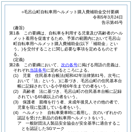
○毛呂山町自転車用ヘルメット購入費補助金交付要綱
令和5年3月24日
告示第45号
(趣旨)
第1条
この要綱は、自転車を利用する児童及び高齢者のヘル
メット着用を促進するため、予算の範囲内において毛呂山
町自転車用ヘルメット購入費補助金
(以下「補助金」とい
う。)
を交付することに関し必要な事項を定めるものとす
る。
(定義)
第2条
この要綱において、
次の各号
に掲げる用語の意義は、
それぞれ
当該各号
に定めるところによる。
(1)
児童 住民基本台帳法
(昭和42年法律第81号。次号に
おいて「法」という。)
に基づき、毛呂山町の住民基本台
帳に記録されている小学校6年生までの者をいう。
(2)
高齢者 法に基づき、毛呂山町の住民基本台帳に記録
されている65歳以上の者をいう。
(3)
保護者 親権を行う者、未成年後見人その他の者で、
児童を現に監護している者をいう。
(4)
ヘルメット 自転車乗車時に着用し、次のいずれかの
認証を受けた新品の自転車用ヘルメットをいう。
ア
一般財団法人製品安全協会が安全基準に適合するこ
とを認証したSGマーク