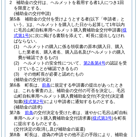
2
補助金の交付は、ヘルメットを着用する者1人につき1回
を限度とする。
(補助金の交付申請)
第5条
補助金の交付を受けようとする者
(以下「申請者」と
いう。)
は、ヘルメットを購入した日から起算して1年以内
に毛呂山町自転車用ヘルメット購入費補助金交付申請書
(
様
式第1号
)
に次に掲げる書類を添えて、町長に提出しなけれ
ばならない。
(1)
ヘルメットの購入に係る領収書の原本
(購入日、購入
した業者名、購入者名、購入品名及びヘルメットの購入
費が確認できるもの)
(2)
ヘルメットの安全性について、
第2条第4号
の認証を受
けていることが確認できるもの
(3)
その他町長が必要と認めたもの
(補助金の交付決定)
第6条
町長は、
前条
に規定する申請書の提出があったとき
は、これを審査の上、補助金の交付の可否を決定し、毛呂
山町自転車用ヘルメット購入費補助金交付
(不交付)
決定通
知書
(
様式第2号
)
により申請者に通知するものとする。
(補助金の請求)
第7条
前条
の交付決定を受けた者は、速やかに毛呂山町自転
車用ヘルメット購入費補助金交付請求書
(
様式第3号
)
を町長
に提出するものとする。
(交付決定の取消し及び補助金の返還)
第8条
町長は、虚偽の申請その他不正の手段により、補助金