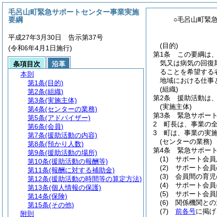
毛呂山町緊急サポートセンター事業実施
要綱
○毛呂山町緊
平成27年3月30日 告示第37号
(目的)
(令和6年4月1日施行)
第1条
この要綱は
気又は病気の回復
条項目次
沿革
ることを希望する
本則
地域における仕事
第1条
(目的)
(組織)
第2条
(組織)
第2条
援助活動は
第3条
(実施主体)
(実施主体)
第4条
(センターの業務)
第3条
緊急サポー
第5条
(アドバイザー)
2
町長は、事業の
第6条
(会員)
3
町は、事業の実
第7条
(援助活動の内容)
(センターの業務)
第8条
(預かり人数)
第4条
緊急サポー
第9条
(援助活動の場所)
(1)
サポート会員
第10条
(援助活動の報酬等)
(2)
サポート会員
第11条
(報酬に対する補助金)
(3)
会員間の育児
第12条
(援助活動の時間等の算定方法)
(4)
サポート会員
第13条
(個人情報の保護)
(5)
サポート会員
第14条
(保険)
(6)
関係機関との
第15条
(その他)
(7)
前各号
に掲げ
附則