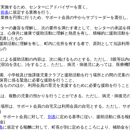
に実施するため、センターにアドバイザーを置く。
、
前条
に規定する業務を行う。
、業務を円滑に行うため、サポート会員の中からサブリーダーを選任し
ンターの趣旨を理解し、次の要件を満たす者として、センターの承認を
は、心身共に健康で援助活動に理解と熱意を有し、積極的に援助活動を
受講したもの
援助活動に理解を有し、町内に住所を有する者で、原則として当該利用
もの
員による援助活動の内容は、次に掲げるものとする。
ただし、3親等以
(宿泊を含む。)
をすること。
ただし、病児・病後児にあっては、医療機
園、小学校及び放課後児童クラブと援助活動を行う場所との間の児童の
保育に係る緊急に必要な援助を行うこと。
るもののほか、利用会員の育児を支援するために必要な援助を行うこと
員は、複数の児童の預かりを行うことができる。
ただし、病児・病後児の
る場所は、サポート会員の自宅又は利用会員の自宅とする。
ただし、サ
)
、サポート会員に対して、
別表
に定める基準に従い、援助活動に係る報
金)
条
に規定する報酬に対して、町長が別に定めるところにより、補助金を