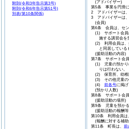
(アドバイザー)
附則
(令和3年告示第3号)
第5条
事業を円滑
附則
(令和6年告示第51号)
2
アドバイザーは
別表
(第10条関係)
3
アドバイザーは
(会員)
第6条
会員は、セ
(1)
サポート会員
施する講習会を
(2)
利用会員は、
と同居している
(援助活動の内容)
第7条
サポート会
(1)
児童の預かり
りは行わない。
(2)
保育所、幼稚
(3)
その他児童の
(4)
前各号
に掲げ
(預かり人数)
第8条
サポート会
(援助活動の場所)
第9条
児童を預か
(援助活動の報酬等
第10条
利用会員は
(報酬に対する補助
第11条
町長は、
前