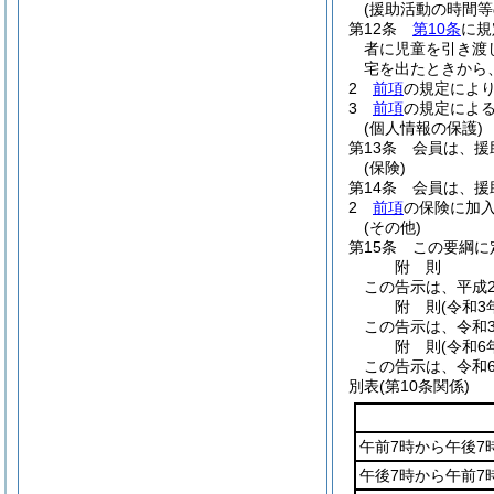
(援助活動の時間等
第12条
第10条
に規
者に児童を引き渡
宅を出たときから
2
前項
の規定により
3
前項
の規定による
(個人情報の保護)
第13条
会員は、援
(保険)
第14条
会員は、援
2
前項
の保険に加
(その他)
第15条
この要綱に
附
則
この告示は、平成2
附
則
(令和3
この告示は、令和
附
則
(令和6
この告示は、令和
別表
(第10条関係)
午前7時から午後7
午後7時から午前7