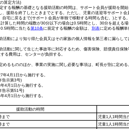
の算定方法)
定する報酬の基礎となる援助活動の時間は、サポート会員が援助を開始
し、援助を終了したときまでとする。
ただし、児童の送迎等サポート会
、自宅に戻るまで
(サポート会員が単独で移動する時間も含む。)
とする
計算した時間の端数が30分以下の場合は0.5時間とし、30分を超える
0.5時間に当たる
第10条
に規定する報酬の金額は、
別表
に定める報酬単
助活動により知り得た会員又はその家族の個人情報を第三者に漏らして
助活動に関して生じた事故等に対応するため、傷害保険、賠償責任保険
入する費用は、センターが負担する。
定めるもののほか、事業の実施に関し必要な事項は、町長が別に定める
7年4月1日から施行する。
年
告示第3号)
3年4月1日から施行する。
年
告示第51号)
6年4月1日から施行する。
援助活動の時間
時まで
児童1人1時間当た
時まで
児童1人1時間当た