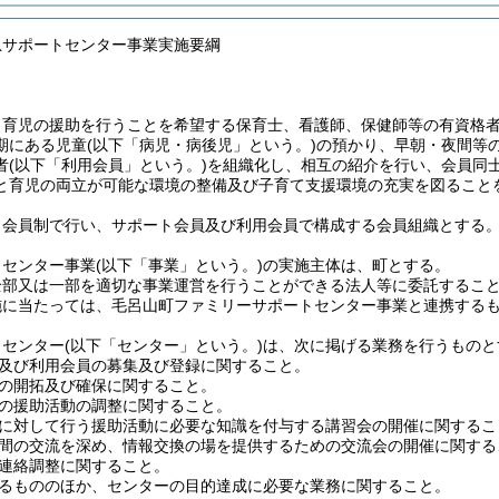
急サポートセンター事業実施要綱
、育児の援助を行うことを希望する保育士、看護師、保健師等の有資格
期にある児童
(以下「病児・病後児」という。)
の預かり、早朝・夜間等
者
(以下「利用会員」という。)
を組織化し、相互の紹介を行い、会員同
と育児の両立が可能な環境の整備及び子育て支援環境の充実を図ること
、会員制で行い、サポート会員及び利用会員で構成する会員組織とする
トセンター事業
(以下「事業」という。)
の実施主体は、町とする。
全部又は一部を適切な事業運営を行うことができる法人等に委託するこ
施に当たっては、毛呂山町ファミリーサポートセンター事業と連携する
トセンター
(以下「センター」という。)
は、次に掲げる業務を行うものと
及び利用会員の募集及び登録に関すること。
の開拓及び確保に関すること。
の援助活動の調整に関すること。
に対して行う援助活動に必要な知識を付与する講習会の開催に関するこ
間の交流を深め、情報交換の場を提供するための交流会の開催に関する
連絡調整に関すること。
るもののほか、センターの目的達成に必要な業務に関すること。