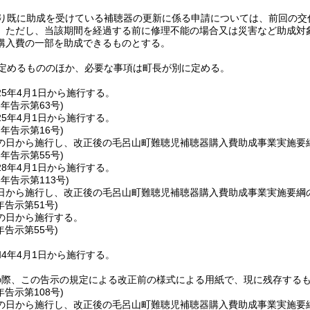
り既に助成を受けている補聴器の更新に係る申請については、前回の交
。
ただし、当該期間を経過する前に修理不能の場合又は災害など助成対
購入費の一部を助成できるものとする。
定めるもののほか、必要な事項は町長が別に定める。
5年4月1日から施行する。
5年
告示第63号)
5年4月1日から施行する。
7年
告示第16号)
の日から施行し、改正後の毛呂山町難聴児補聴器購入費助成事業実施要綱
8年
告示第55号)
8年4月1日から施行する。
8年
告示第113号)
日から施行し、改正後の毛呂山町難聴児補聴器購入費助成事業実施要綱の
年
告示第51号)
の日から施行する。
年
告示第55号)
4年4月1日から施行する。
の際、この告示の規定による改正前の様式による用紙で、現に残存する
年
告示第108号)
の日から施行し、改正後の毛呂山町難聴児補聴器購入費助成事業実施要綱