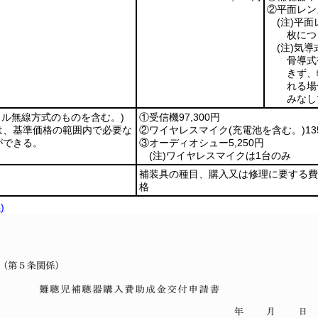
②平面レン
(注)
平面
枚につ
(注)
気導
骨導式
きず、
れる場
みなし
タル無線方式のものを含む。)
①受信機97,300円
は、基準価格の範囲内で必要な
②ワイヤレスマイク
(充電池を含む。)
13
ができる。
③オーディオシュー5,250円
(注)
ワイヤレスマイクは1台のみ
補装具の種目、購入又は修理に要する費
格
)