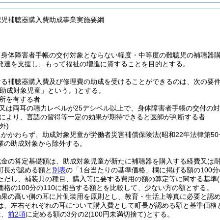
聴児補聴器購入費助成事業実施要綱
、身体障害者手帳の交付対象とならない軽度・中等度の難聴児の補聴器
発達を支援し、もって福祉の増進に資することを目的とする。
る補聴器購入費及び修理費の助成を受けることができるのは、次の要件を
「助成対象児童」という。)
とする。
所を有する者
又は両耳の聴力レベルが25デシベル以上で、身体障害者手帳の交付の
により、言語の習得等一定の効果が期待できると医師が判断する者
外)
にかかわらず、助成対象児童が労働者災害補償保険法
(昭和22年法律第50
業の助成対象から除外する。
成金の算定基礎額は、助成対象児童が新たに補聴器を購入する経費又は
町長が認める額と
別表
の「1台当たりの基準価格」欄に掲げる額の100分
ただし、補装具の種目、購入等に要する費用の額の算定等に関する基準
価格の100分の110に相当する額とを比較して、少ない方の額とする。
効果の高い側の耳に片側装用を原則とし、教育・生活上等真に必要と認
は、左右それぞれの耳について購入費として町長が認める額と基準価格
は、
前2項
に定める額の3分の2
(100円未満切捨て)
とする。