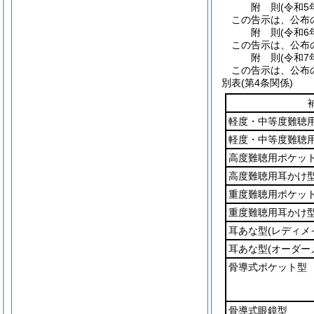
附
則
(令和5
この告示は、公布
附
則
(令和6
この告示は、公布
附
則
(令和7
この告示は、公布
別表
(第4条関係)
軽度・中等度難聴
軽度・中等度難聴
高度難聴用ポケッ
高度難聴用耳かけ
重度難聴用ポケッ
重度難聴用耳かけ
耳あな型
(レディメ
耳あな型
(オーダー
骨導式ポケット型
骨導式眼鏡型