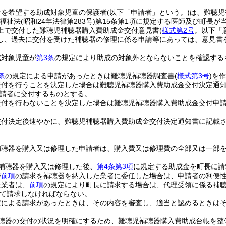
付を希望する助成対象児童の保護者
(以下「申請者」という。)
は、難聴児
福祉法
(昭和24年法律第283号)
第15条第1項に規定する医師及び町長
上で交付した難聴児補聴器購入費助成金交付意見書
(
様式第2号
。以下「
し、過去に交付を受けた補聴器の修理に係る申請等にあっては、意見書
成対象児童が
第3条
の規定により助成の対象外とならないことを確認する
条
の規定による申請があったときは難聴児補聴器調査書
(
様式第3号
)
を作
交付を行うことを決定した場合は難聴児補聴器購入費助成金交付決定通
請者に交付するものとする。
交付を行わないことを決定した場合は難聴児補聴器購入費助成金交付申
交付決定後速やかに、難聴児補聴器購入費助成金交付決定通知書に記載
補聴器を購入又は修理した申請者は、購入費又は修理費の全部又は一部
補聴器を購入又は修理した後、
第4条第3項
に規定する助成金を町長に請
が
前項
の請求を補聴器を納入した業者に委任した場合は、申請者の利便
た業者は、
前項
の規定により町長に請求する場合は、代理受領に係る補
て請求しなければならない。
定による請求があったときは、その内容を審査し、適当と認めるときは
聴器の交付の状況を明確にするため、難聴児補聴器購入費助成台帳を整