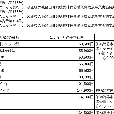
年
告示第218号)
の日から施行し、改正後の毛呂山町難聴児補聴器購入費助成事業実施要綱
年
告示第185号)
の日から施行し、改正後の毛呂山町難聴児補聴器購入費助成事業実施要綱
年
告示第164号)
の日から施行し、改正後の毛呂山町難聴児補聴器購入費助成事業実施要綱
補聴器の種類
1台当たりの基準価格
用ポケット型
53,500円
①補聴器本
②イヤーモ
用耳かけ型
55,900円
(注)
イヤ
ト型
53,500円
ら9,5
型
55,900円
ト型
68,500円
型
80,700円
イド)
101,500円
メイド)
144,900円
補聴器本体
74,100円
①補聴器本
②骨導レシ
③ヘッドバ
134,500円
①補聴器本