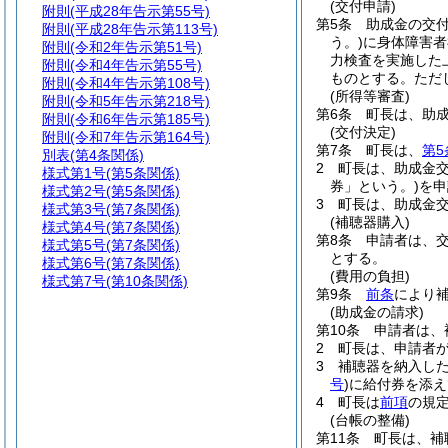
(交付申請)
附則
(平成28年告示第55号)
第5条
助成金の交
附則
(平成28年告示第113号)
う。)
に身体障害者
附則
(令和2年告示第51号)
力検査を実施した
附則
(令和4年告示第55号)
ものとする。
ただ
附則
(令和4年告示第108号)
(所得等審査)
附則
(令和5年告示第218号)
第6条
町長は、助
附則
(令和6年告示第185号)
(交付決定)
附則
(令和7年告示第164号)
第7条
町長は、
第5
別表
(第4条関係)
2
町長は、助成金
様式第1号
(第5条関係)
券」という。)
を申
様式第2号
(第5条関係)
3
町長は、助成金
様式第3号
(第7条関係)
(補聴器購入)
様式第4号
(第7条関係)
第8条
申請者は、
様式第5号
(第7条関係)
とする。
様式第6号
(第7条関係)
(費用の負担)
様式第7号
(第10条関係)
第9条
前条
により
(助成金の請求)
第10条
申請者は、
2
町長は、申請者
3
補聴器を納入し
号
)
に給付券を添え
4
町長は
前項
の規
(台帳の整備)
第11条
町長は、補