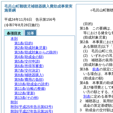
毛呂山町難聴児補聴器購入費助成事業実
施要綱
○毛呂山町難
平成24年11月6日 告示第156号
(目的)
(令和7年8月28日施行)
第1条
この要綱は
等における健全な
条項目次
沿革
(助成対象児童)
本則
第2条
本事業におけ
第1条
(目的)
ある難聴児
(以下
第2条
(助成対象児童)
(1)
毛呂山町に住
第3条
(助成対象からの除外)
(2)
いずれかの耳
第4条
(助成金の額)
(3)
補聴器の装用
第5条
(交付申請)
(助成対象からの除
第6条
(所得等審査)
第3条
前条
の規定
第7条
(交付決定)
いる場合は、本事
第8条
(補聴器購入)
(助成金の額)
第9条
(費用の負担)
第4条
本事業の助
第10条
(助成金の請求)
及び修理費として
第11条
(台帳の整備)
い方の額とする。
第12条
(更新)
別表
に定める基準
第13条
(その他)
2
補聴器は、装用
附則
成金の算定基礎額
附則
(平成25年告示第63号)
3
助成金の交付額
附則
(平成27年告示第16号)