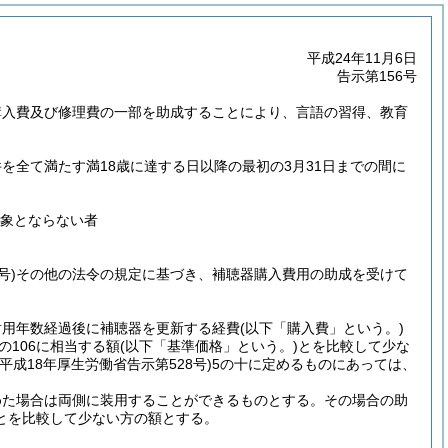
平成24年11月6日
告示第156号
購入費及び修理費の一部を助成することにより、言語の習得、教育
全て満たす満18歳に達する日以降の最初の3月31日までの間に
対象とならない者
号)
その他の法令の規定に基づき、補聴器購入費用の助成を受けて
耐用年数経過後に補聴器を更新する経費
(以下「購入費」という。)
の106に相当する額
(以下「基準価格」という。)
とを比較して少な
(平成18年厚生労働省告示第528号)
5の十に定めるものにあっては、
めた場合は両側に装用することができるものとする。
その場合の助
とを比較して少ない方の額とする。