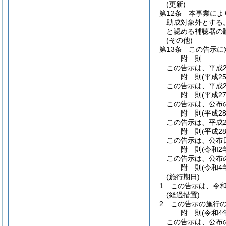
(更新)
第12条
本事業によ
助成対象外とする
と認める補聴器の
(その他)
第13条
この告示に
附
則
この告示は、平成2
附
則
(平成2
この告示は、平成2
附
則
(平成2
この告示は、公布
附
則
(平成2
この告示は、平成2
附
則
(平成2
この告示は、公布
附
則
(令和2
この告示は、公布
附
則
(令和4
(施行期日)
1
この告示は、令和
(経過措置)
2
この告示の施行
附
則
(令和4
この告示は、公布