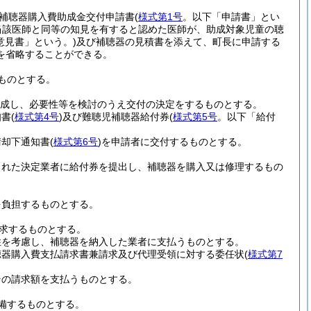
補聴器購入費助成金交付申請書
(
様式第1号
。以下「申請書」とい
が当該医師と同等の知見を有すると認めた医師が、助成対象児童の聴
意見書」という。)
及び補聴器の見積書を添えて、町長に申請する
を省略することができる。
ものとする。
成し、必要性等を検討のうえ交付の決定をするものとする。
知書
(
様式第4号
)
及び難聴児補聴器給付券
(
様式第5号
。以下「給付
請却下通知書
(
様式第6号
)
を申請者に交付するものとする。
された決定業者に給付券を提出し、補聴器を購入又は修理するもの
を負担するものとする。
求するものとする。
性を考慮し、補聴器を納入した業者に支払うものとする。
聴器購入費支払請求書兼請求及び代理受領に対する委任状
(
様式第7
その請求額を支払うものとする。
備するものとする。