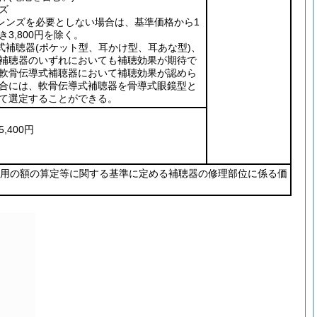
ズ
レンズを必要としない場合は、基準価格から1
き3,800円を除く。
式補聴器
(ポケット型、耳かけ型、耳あな型)
、
補聴器のいずれにおいても補聴効果が期待で
軟骨伝導式補聴器において補聴効果が認めら
合には、軟骨伝導式補聴器を骨導式眼鏡型と
て選定することができる。
5,400円
用の額の算定等に関する基準に定める補聴器の修理部位に係る価