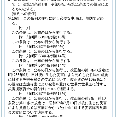
ては、法第13条第1項、令第8条から第11条までの規定によ
るものとする。
(規則への委任)
第16条
この条例の施行に関し必要な事項は、規則で定め
る。
附
則
この条例は、公布の日から施行する。
附
則
(昭和50年
条例第16号)
この条例は、公布の日から施行する。
附
則
(昭和52年
条例第4号)
この条例は、公布の日から施行する。
附
則
(昭和53年
条例第14号)
この条例は、公布の日から施行する。
附
則
(昭和56年
条例第14号)
この条例は、公布の日から施行し、改正後の第5条の規定は
昭和56年9月1日以後に生じた災害により死亡した住民の遺族
に対する災害弔慰金の支給について、改正後の第10条第1項
の規定は当該災害により被害を受けた世帯の世帯主に対する
災害援護資金の貸付けについて適用する。
附
則
(昭和57年
条例第15号)
この条例は、公布の日から施行し、改正後の第9条、第10
条及び第11条の規定は、昭和57年7月10日以後に生じた災害
により負傷し又は疾病にかかつた住民に対する災害障害見舞
金の支給について適用する。