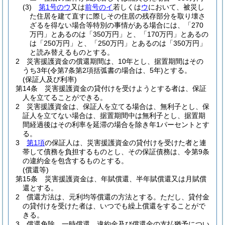
(3)
第1号のウ
又は
前号のイ
若しくは
ウ
において、被災し
た住居を建て直すに際しその住居の残存部分を取り壊さ
ざるを得ない場合等特別の事情がある場合には、「270
万円」とあるのは「350万円」と、「170万円」とあるの
は「250万円」と、「250万円」とあるのは「350万円」
と読み替えるものとする。
2
災害援護資金の償還期間は、10年とし、据置期間はその
うち3年
(令第7条第2項括弧書の場合は、5年)
とする。
(保証人及び利率)
第14条
災害援護資金の貸付けを受けようとする者は、保証
人を立てることができる。
2
災害援護資金は、保証人を立てる場合は、無利子とし、保
証人を立てない場合は、据置期間中は無利子とし、据置期
間経過後はその利率を延滞の場合を除き年1パーセントとす
る。
3
第1項
の保証人は、災害援護資金の貸付けを受けた者と連
帯して債務を負担するものとし、その保証債務は、令第9条
の違約金を包含するものとする。
(償還等)
第15条
災害援護資金は、年賦償還、半年賦償還又は月賦償
還とする。
2
償還方法は、元利均等償還の方法とする。
ただし、貸付金
の貸付けを受けた者は、いつでも繰上償還をすることがで
きる。
3
償還免除、一時償還、違約金及び償還金の支払猶予につい