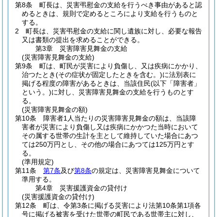
第8条
町長は、災害弔慰金の支給を行うべき事由があると認
めるときは、規則で定めるところにより支給を行うものと
する。
2
町長は、災害弔慰金の支給に関し遺族に対し、必要な報告
又は書類の提出を求めることができる。
第3章
災害障害見舞金の支給
(災害障害見舞金の支給)
第9条
町は、町民が災害により負傷し、又は疾病にかかり、
治つたとき
(その症状が固定したときを含む。)
に法別表に
掲げる程度の障害があるときは、当該住民
(以下「障害者」
という。)
に対し、災害障害見舞金の支給を行うものとす
る。
(災害障害見舞金の額)
第10条
障害者1人当たりの災害障害見舞金の額は、当該障
害者が災害により負傷し又は疾病にかかつた当時において
その属する世帯の生計を主として維持していた場合にあつ
ては250万円とし、その他の場合にあつては125万円とす
る。
(準用規定)
第11条
第7条
及び
第8条
の規定は、災害障害見舞金について
準用する。
第4章
災害援護資金の貸付け
(災害援護資金の貸付け)
第12条
町は、令第3条に掲げる災害により法第10条第1項各
号に掲げる被害を受けた世帯の町民である世帯主に対し、