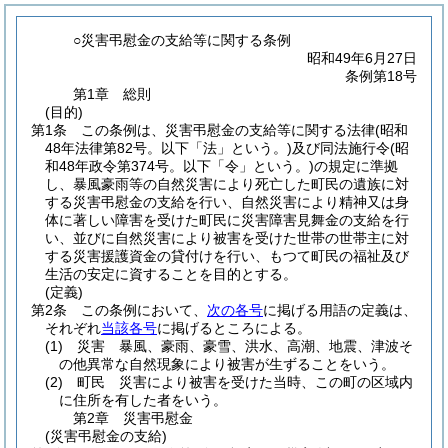
○災害弔慰金の支給等に関する条例
昭和49年6月27日
条例第18号
第1章
総則
(目的)
第1条
この条例は、災害弔慰金の支給等に関する法律
(昭和
48年法律第82号。以下「法」という。)
及び同法施行令
(昭
和48年政令第374号。以下「令」という。)
の規定に準拠
し、暴風豪雨等の自然災害により死亡した町民の遺族に対
する災害弔慰金の支給を行い、自然災害により精神又は身
体に著しい障害を受けた町民に災害障害見舞金の支給を行
い、並びに自然災害により被害を受けた世帯の世帯主に対
する災害援護資金の貸付けを行い、もつて町民の福祉及び
生活の安定に資することを目的とする。
(定義)
第2条
この条例において、
次の各号
に掲げる用語の定義は、
それぞれ
当該各号
に掲げるところによる。
(1)
災害 暴風、豪雨、豪雪、洪水、高潮、地震、津波そ
の他異常な自然現象により被害が生ずることをいう。
(2)
町民 災害により被害を受けた当時、この町の区域内
に住所を有した者をいう。
第2章
災害弔慰金
(災害弔慰金の支給)