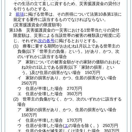
その生活の立て直しに資するため、災害援護資金の貸付け
を行うものとする。
2
前項
に掲げる世帯は、その所得について法第10条第1項に
規定する要件に該当するものでなければならない。
(災害援護資金の限度額等)
第13条
災害援護資金の一災害における1世帯当たりの貸付
限度額は、災害による当該世帯の被害の種類及び程度に応
じ、それぞれ
次の各号
に掲げるとおりとする。
(1)
療養に要する期間がおおむね1月以上である世帯主の
負傷
(以下「世帯主の負傷」という。)
があり、かつ、次
のいずれかに該当する場合
ア
家財についての被害金額がその家財の価額のおおむ
ね3分の1以上である損害
(以下「家財の損害」とい
う。)
及び住居の損害がない場合 150万円
イ
家財の損害があり、かつ、住居の損害がない場合
250万円
ウ
住居が半壊した場合 270万円
エ
住居が全壊した場合 350万円
(2)
世帯主の負傷がなく、かつ、次のいずれかに該当する
場合
ア
家財の損害があり、かつ、住居の損害がない場合
150万円
イ
住居が半壊した場合 170万円
ウ
住居が全壊した場合
(
エ
の場合を除く。)
250万円
エ
住居の全体が滅失若しくは流失した場合 350万円