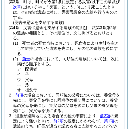
第3条
町は、町民が令第1条に規定する災害
(以下この章及び
次章
において単に「災害」という。)
により死亡したとき
は、その者の遺族に対し、災害弔慰金の支給を行うものと
する。
(災害弔慰金を支給する遺族)
第4条
災害弔慰金を支給する遺族の範囲は、法第3条第2項
の遺族の範囲とし、その順位は、次に掲げるとおりとす
る。
(1)
死亡者の死亡当時において、死亡者により生計を主と
して維持していた遺族を先にし、その他の遺族を後にす
る。
(2)
前号
の場合において、同順位の遺族については、次に
掲げる順序とする。
ア
配偶者
イ
子
ウ
父母
エ
孫
オ
祖父母
2
前項
の場合において、同順位の父母については、養父母を
先にし、実父母を後にし同順位の祖父母については、養父
母の父母を先にし、実父母の父母を後にし父母の養父母を
先にし、実父母を後にする。
3
遺族が遠隔地にある場合その他の事情により、
前2項
の規
定により難いときは、
前2項
の規定にかかわらず、
第1項
の
遺族のうち、町長が適当と認める者に支給することができ