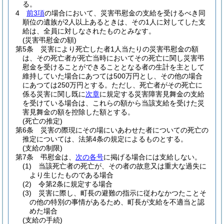
る。
4
前3項
の場合において、災害弔慰金の支給を受けるべき同
順位の遺族が2人以上あるときは、その1人に対してした支
給は、全員に対しなされたものとみなす。
(災害弔慰金の額)
第5条
災害により死亡した者1人当たりの災害弔慰金の額
は、その死亡者が死亡当時においてその死亡に関し災害弔
慰金を受けることができることとなる者の生計を主として
維持していた場合にあつては500万円とし、その他の場合
にあつては250万円とする。
ただし、死亡者がその死亡に
係る災害に関し既に
次章
に規定する災害障害見舞金の支給
を受けている場合は、これらの額から当該支給を受けた災
害見舞金の額を控除した額とする。
(死亡の推定)
第6条
災害の際現にその場にいあわせた者についての死亡の
推定については、法第4条の規定によるものとする。
(支給の制限)
第7条
弔慰金は、
次の各号
に掲げる場合には支給しない。
(1)
当該死亡者の死亡が、その者の故意又は重大な過失に
より生じたものである場合
(2)
令第2条に規定する場合
(3)
災害に際し、町長の避難の指示に従わなかつたことそ
の他の特別の事情があるため、町長が支給を不適当と認
めた場合
(支給の手続)