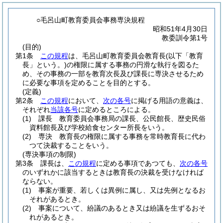
○毛呂山町教育委員会事務専決規程
昭和51年4月30日
教委訓令第1号
(目的)
第1条
この規程
は、毛呂山町教育委員会教育長
(以下「教育
長」という。)
の権限に属する事務の円滑な執行を図るた
め、その事務の一部を教育次長及び課長に専決させるため
に必要な事項を定めることを目的とする。
(定義)
第2条
この規程
において、
次の各号
に掲げる用語の意義は、
それぞれ
当該各号
に定めるところによる。
(1)
課長 教育委員会事務局の課長、公民館長、歴史民俗
資料館長及び学校給食センター所長をいう。
(2)
専決 教育長の権限に属する事務を常時教育長に代わ
つて決裁することをいう。
(専決事項の制限)
第3条
課長は、
この規程
に定める事項であつても、
次の各号
のいずれかに該当するときは教育長の決裁を受けなければ
ならない。
(1)
事案が重要、若しくは異例に属し、又は先例となるお
それがあるとき。
(2)
事案について、紛議のあるとき又は紛議を生ずるおそ
れがあるとき。