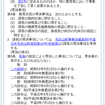
(3)
前2号
に定めるもののほか、特に教育長において事案
を了知して置く必要があるとき。
(専決事項)
第4条
教育次長の専決事項は、次のとおりとする。
(1)
課長の国内出張に関すること。
(2)
課長の休暇及び欠勤に関すること。
(3)
課長の職務専念義務免除の承認に関すること。
(4)
課長の週休日の指定、振替及び休日の代休日の指定に
関すること。
2
課長の専決事項については、
毛呂山町事務決裁規則
(平成
元年毛呂山町規則第14号)
別表第1
の課長の専決事項を準用
する。
(専決の表示)
第5条
前条
の規定により専決した事項については、専決者の
表示をしなければならない。
附
則
この規程
は、昭和51年5月1日から施行する。
附
則
(昭和56年
教委訓令第1号)
この規程は、昭和56年4月1日から施行する。
附
則
(昭和57年
教委訓令第1号)
この訓令は、昭和57年4月1日から施行する。
附
則
(平成元年
教委訓令第2号)
この訓令は、平成元年4月1日から施行する。
附
則
(平成3年
教委訓令第1号)
この訓令は、平成3年7月1日から施行する。