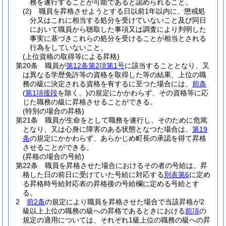
務を遂行することが可能であると認められること。
(2)
職員を昇格させようとする日以前1年以内に、懲戒処
分又はこれに相当する処分を受けていないこと及び同日
において職員から聴取した事項又は調査により判明した
事実に基づきこれらの処分を受けることが相当とされる
行為をしていないこと。
(上位資格の取得等による昇格)
第20条
職員が
第12条第2項第1号
に該当することとなり、又
は異なる学歴免許等の資格を取得した等の結果、上位の職
務の級に決定される資格を有するに至つた場合には、
前条
(
第1項後段
を除く。)
の規定にかかわらず、その資格等に応
じた職務の級に昇格させることができる。
(特別の場合の昇格)
第21条
職員が生命をとして職務を遂行し、そのために危篤
となり、又は心身に障害のある状態となつた場合は、
第19
条
の規定にかかわらず、あらかじめ町長の承認を得て昇格
させることができる。
(昇格の場合の号給)
第22条
職員を昇格させた場合におけるその者の号給は、昇
格した日の前日に受けていた号給に対応する
別表第6
に定め
る昇格時号給対応表の昇格後の号給欄に定める号給とす
る。
2
前2条
の規定により職員を昇格させた場合で当該昇格が2
級以上上位の職務の級への昇格であるときにおける
前項
の
規定の適用については、それぞれ1級上位の職務の級への昇