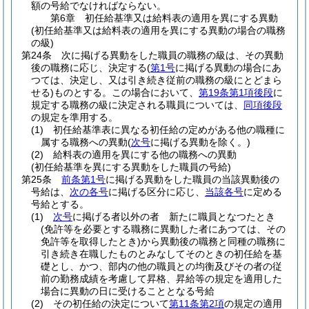
額の号給でなければならない。
第6章
初任給基準又は給料表の適用を異にする異動
(初任給基準又は給料表の適用を異にする異動の場合の職務
の級)
第24条
次に掲げる異動をした職員の職務の級は、その異動
後の職務に応じ、決定する
(
第1号
に掲げる異動の場合にあ
つては、決定し、又は引き続き従前の職務の級にとどまら
せる)
ものとする。
この場合において、
第19条第1項後段
に
規定する職務の級に決定される職員については、
同項後段
の規定を準用する。
(1)
初任給基準表に異なる初任給の定めがある他の職種に
属する職務への異動
(
次号
に掲げる異動を除く。)
(2)
給料表の適用を異にする他の職務への異動
(初任給基準を異にする異動をした職員の号給)
第25条
前条第1号
に掲げる異動をした職員の当該異動後の
号給は、
次の各号
に掲げる区分に応じ、
当該各号
に定める
号給とする。
(1)
次号
に掲げる者以外の者 新たに職員となつたとき
(免許等を必要とする職務に異動した者にあつては、その
免許等を取得したとき)
から異動後の職務と同種の職務に
引き続き在職したものとみなしてそのときの初任給を基
礎とし、かつ、部内の他の職員との均衡及びその者の従
前の勤務成績を考慮して昇格、昇給等の規定を適用した
場合に異動の日に受けることとなる号給
(2)
その初任給の決定について
第11条第2項
の規定の適用