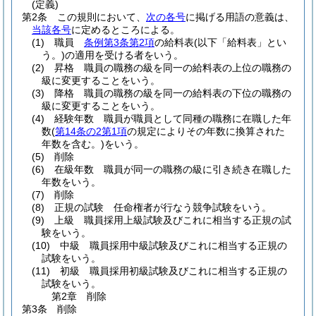
(定義)
第2条
この規則において、
次の各号
に掲げる用語の意義は、
当該各号
に定めるところによる。
(1)
職員
条例第3条第2項
の給料表
(以下「給料表」とい
う。)
の適用を受ける者をいう。
(2)
昇格 職員の職務の級を同一の給料表の上位の職務の
級に変更することをいう。
(3)
降格 職員の職務の級を同一の給料表の下位の職務の
級に変更することをいう。
(4)
経験年数 職員が職員として同種の職務に在職した年
数
(
第14条の2第1項
の規定によりその年数に換算された
年数を含む。)
をいう。
(5)
削除
(6)
在級年数 職員が同一の職務の級に引き続き在職した
年数をいう。
(7)
削除
(8)
正規の試験 任命権者が行なう競争試験をいう。
(9)
上級 職員採用上級試験及びこれに相当する正規の試
験をいう。
(10)
中級 職員採用中級試験及びこれに相当する正規の
試験をいう。
(11)
初級 職員採用初級試験及びこれに相当する正規の
試験をいう。
第2章
削除
第3条
削除