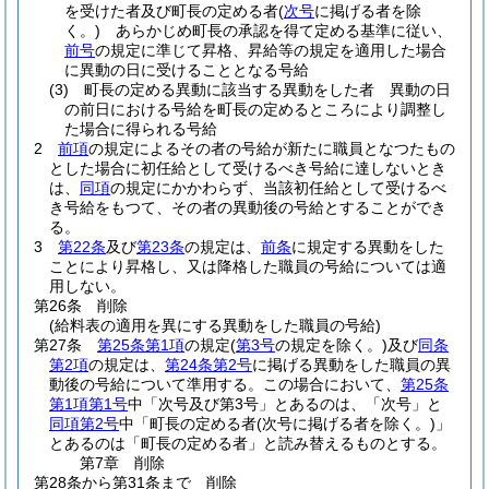
を受けた者及び町長の定める者
(
次号
に掲げる者を除
く。)
あらかじめ町長の承認を得て定める基準に従い、
前号
の規定に準じて昇格、昇給等の規定を適用した場合
に異動の日に受けることとなる号給
(3)
町長の定める異動に該当する異動をした者 異動の日
の前日における号給を町長の定めるところにより調整し
た場合に得られる号給
2
前項
の規定によるその者の号給が新たに職員となつたもの
とした場合に初任給として受けるべき号給に達しないとき
は、
同項
の規定にかかわらず、当該初任給として受けるべ
き号給をもつて、その者の異動後の号給とすることができ
る。
3
第22条
及び
第23条
の規定は、
前条
に規定する異動をした
ことにより昇格し、又は降格した職員の号給については適
用しない。
第26条
削除
(給料表の適用を異にする異動をした職員の号給)
第27条
第25条第1項
の規定
(
第3号
の規定を除く。)
及び
同条
第2項
の規定は、
第24条第2号
に掲げる異動をした職員の異
動後の号給について準用する。
この場合において、
第25条
第1項第1号
中「次号及び第3号」とあるのは、「次号」と
同項第2号
中「町長の定める者
(次号に掲げる者を除く。)
」
とあるのは「町長の定める者」と読み替えるものとする。
第7章
削除
第28条から第31条まで
削除