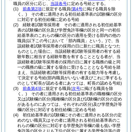
職員の区分に応じ、
当該各号
に定める号給とする。
(1)
前条第2項
に規定する職員
(
第4号
に掲げる職員を除
く。)
その者に適用される初任給基準表の試験欄の区分
に対応する初任給欄に定める号給
(2)
経験者試験等採用者 その者に適用される初任給基準
表の試験欄の区分及び学歴免許等欄の区分と同一の初任
給基準表のこれらの欄の区分の適用を受ける部内の他の
職員
(以下この号において「部内職員」という。)
で、当
該経験者試験等採用者の採用の日に新たに職員となつた
ものとした場合に、当該経験者試験等採用者の有する経
験年数に相当する経験年数を有することとなる者が、当
該経験者試験等採用者の採用の日に属する職務の級と同
一の職務の級に属する場合に受けることとなる号給を踏
まえ、当該経験者試験等採用者の有する能力等を考慮し
て決定する号給
(部内職員がいない者及びこれに準ずるも
のとして町長が認める者にあつては、町長の認める号給)
(3)
前条第4項
に規定する職員
(
次号
に掲げる職員を除
く。)
その者に適用される初任給基準表の職種欄の区分
又は試験欄の区分
(職種欄の区分及び試験欄の区分の定め
があるものにあつては、それぞれの区分)
及び学歴免許等
欄の区分に対応する初任給欄に定める号給
(4)
初任給基準表の試験欄にその者に適用される区分の定
めのない職員又はその者に適用される初任給基準表のこ
れらの欄の区分に対応する学歴免許等欄の最も低い学歴
免許等の区分よりも下位の区分に属する学歴免許等の資