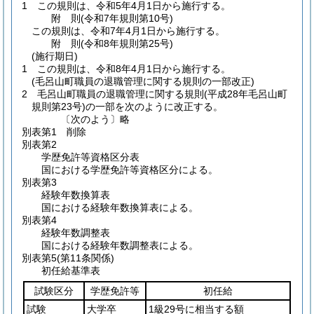
1
この規則は、令和5年4月1日から施行する。
附
則
(令和7年
規則第10号)
この規則は、令和7年4月1日から施行する。
附
則
(令和8年
規則第25号)
(施行期日)
1
この規則は、令和8年4月1日から施行する。
(毛呂山町職員の退職管理に関する規則の一部改正)
2
毛呂山町職員の退職管理に関する規則
(平成28年毛呂山町
規則第23号)
の一部を次のように改正する。
〔次のよう〕略
別表第1
削除
別表第2
学歴免許等資格区分表
国における学歴免許等資格区分による。
別表第3
経験年数換算表
国における経験年数換算表による。
別表第4
経験年数調整表
国における経験年数調整表による。
別表第5
(第11条関係)
初任給基準表
試験区分
学歴免許等
初任給
試験
大学卒
1級29号に相当する額