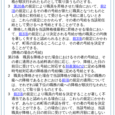
格が順次行われたものとして取り扱うものとする。
3
第20条
の規定により職員を昇格させた場合において、
前2
項
の規定によるその者の号給が新たに職員となつたものと
した場合に初任給として受けるべき号給に達しないとき
は、これらの規定にかかわらず、その者の号給を当該初任
給として受けるべき号給とすることができる。
4
降格した職員を当該降格後最初に昇格させる場合におい
て、
前3項
の規定により決定される号給が他の職員との均衡
を著しく失すると認められるときは、
前3項
の規定にかかわ
らず、町長の定めるところにより、その者の号給を決定す
ることができる。
(降格の場合の号給)
第23条
職員を降格させた場合におけるその者の号給は、そ
の者に適用される給料表の別に応じ、かつ、降格した日の
前日に受けていた号給に対応する
別表第6の2
に定める降格
時号給対応表の降格後の号給欄に定める号給とする。
2
職員を降格させた場合で当該降格が2級以上下位の職務の
級への降格であるときにおける
前項
の規定の適用について
は、それぞれ1級下位の職務の級への降格が順次行なわれた
ものとして取り扱うものとする。
3
前2項
の規定により職員の号給を決定することが著しく不
適当であると認められる場合には、これらの規定にかかわ
らず、あらかじめ町長の承認を得て、その者の号給を決定
することができる。
この場合において、当該号給は、当該
職員が降格した日の前日に受けていた給料月額に達しない