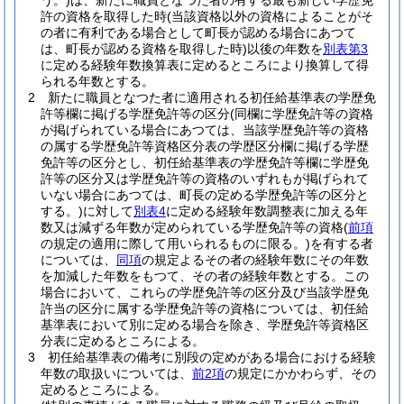
う。)
は、新たに職員となつた者の有する最も新しい学歴免
許の資格を取得した時
(当該資格以外の資格によることがそ
の者に有利である場合として町長が認める場合にあつて
は、町長が認める資格を取得した時)
以後の年数を
別表第3
に定める経験年数換算表に定めるところにより換算して得
られる年数とする。
2
新たに職員となつた者に適用される初任給基準表の学歴免
許等欄に掲げる学歴免許等の区分
(同欄に学歴免許等の資格
が掲げられている場合にあつては、当該学歴免許等の資格
の属する学歴免許等資格区分表の学歴区分欄に掲げる学歴
免許等の区分とし、初任給基準表の学歴免許等欄に学歴免
許等の区分又は学歴免許等の資格のいずれもが掲げられて
いない場合にあつては、町長の定める学歴免許等の区分と
する。)
に対して
別表4
に定める経験年数調整表に加える年
数又は減ずる年数が定められている学歴免許等の資格
(
前項
の規定の適用に際して用いられるものに限る。)
を有する者
については、
同項
の規定よるその者の経験年数にその年数
を加減した年数をもつて、その者の経験年数とする。
この
場合において、これらの学歴免許等の区分及び当該学歴免
許当の区分に属する学歴免許等の資格については、初任給
基準表において別に定める場合を除き、学歴免許等資格区
分表に定めるところによる。
3
初任給基準表の備考に別段の定めがある場合における経験
年数の取扱いについては、
前2項
の規定にかかわらず、その
定めるところによる。