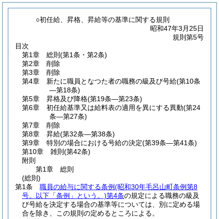
○初任給、昇格、昇給等の基準に関する規則
昭和47年3月25日
規則第5号
目次
第1章
総則
(第1条・第2条)
第2章
削除
第3章
削除
第4章
新たに職員となつた者の職務の級及び号給
(第10条
―第18条)
第5章
昇格及び降格
(第19条―第23条)
第6章
初任給基準又は給料表の適用を異にする異動
(第24
条―第27条)
第7章
削除
第8章
昇給
(第32条―第38条)
第9章
特別の場合における号給の決定
(第39条―第41条)
第10章
雑則
(第42条)
附則
第1章
総則
(総則)
第1条
職員の給与に関する条例
(昭和30年毛呂山町条例第8
号。以下「条例」という。)
第4条
の規定による職務の級及
び号給を決定する場合の基準等については、別に定める場
合を除き、この規則の定めるところによる。