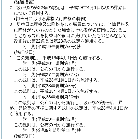
(経過措置)
2
改正後の第32条の規定は、平成19年4月1日以後の昇給日
について適用する。
(切替日における昇格又は降格の特例)
3
切替日に昇格又は降格をした職員については、当該昇格又
は降格がないものとした場合にその者が切替日に受けるこ
ととなる号給を切替日の前日に受けていたものとみなして
改正後の第22条又は第23条の規定を適用する。
附
則
(平成19年
規則第5号)
抄
(施行期日)
1
この規則は、平成19年4月1日から施行する。
附
則
(平成20年
規則第4号)
この規則は、公布の日から施行する。
附
則
(平成27年
規則第27号)
この規則は、平成28年1月1日から施行する。
附
則
(平成28年
規則第5号)
この規則は、平成28年4月1日から施行する。
附
則
(平成28年
規則第20号)
この規則は、公布の日から施行し、改正後の初任給、昇
格、昇給等の基準に関する規則の規定は、平成28年4月1日か
ら適用する。
附
則
(平成29年
規則第2号)
この規則は、公布の日から施行する。
附
則
(令和5年
規則第18号)
抄
(施行期日)