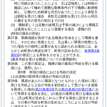
特に功績があつたことにより、又は辺地若しくは特殊の
施設において極めて困難な勤務条件の下で職務に献身精
励し、公務のため顕著な功労があつたことにより表彰又
は顕彰を受けた場合 表彰又は顕彰を受けた日から同日
の属する月の翌月の初日までの日
(3)
職制若しくは定数の改廃又は予算の減少により廃職又
は過員を生じたことにより退職する場合 退職の日
(特別の場合の昇給)
第37条
勤務成績が良好である職員が生命をとして職務を遂
行し、そのために危篤となり、又は著しい障害の状態とな
つた場合その他特に必要があると認められる場合には、あ
らかじめ町長の承認を得て、町長の定める日に、
条例第4条
第6項
の規定による昇給をさせることができる。
(最高号給を受ける職員についての適用除外)
第38条
この章の規定は、職務の級の最高の号給を受ける職
員には、適用しない。
第9章
特別の場合における号給の決定
(上位資格の取得等の場合の号給の決定)
第39条
職員があらたに職員となつたものとした場合に現に
受ける号給より上位の号給を初任給として受けるべき資格
を取得した場合
(
第22条第3項
又は
第25条第2項
(
第27条
にお
いて準用する場合を含む。)
の規定の適用を受ける場合を除
く。)
又は町長が定めるこれらに準ずる場合に該当するとき
は、その者の号給を町長の定めるところにより上位の号給
に決定することができる。