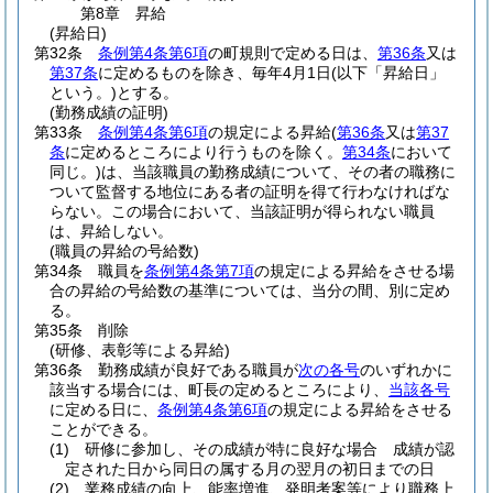
第8章
昇給
(昇給日)
第32条
条例第4条第6項
の町規則で定める日は、
第36条
又は
第37条
に定めるものを除き、毎年4月1日
(以下「昇給日」
という。)
とする。
(勤務成績の証明)
第33条
条例第4条第6項
の規定による昇給
(
第36条
又は
第37
条
に定めるところにより行うものを除く。
第34条
において
同じ。)
は、当該職員の勤務成績について、その者の職務に
ついて監督する地位にある者の証明を得て行わなければな
らない。
この場合において、当該証明が得られない職員
は、昇給しない。
(職員の昇給の号給数)
第34条
職員を
条例第4条第7項
の規定による昇給をさせる場
合の昇給の号給数の基準については、当分の間、別に定め
る。
第35条
削除
(研修、表彰等による昇給)
第36条
勤務成績が良好である職員が
次の各号
のいずれかに
該当する場合には、町長の定めるところにより、
当該各号
に定める日に、
条例第4条第6項
の規定による昇給をさせる
ことができる。
(1)
研修に参加し、その成績が特に良好な場合 成績が認
定された日から同日の属する月の翌月の初日までの日
(2)
業務成績の向上、能率増進、発明考案等により職務上