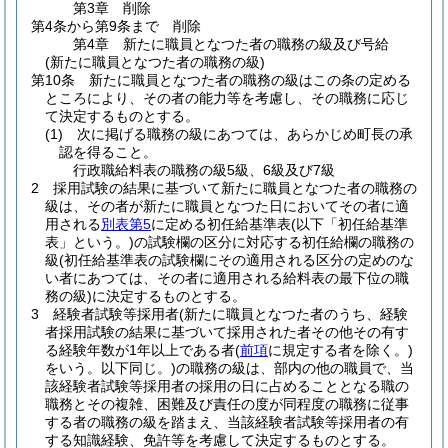
第3章
削除
第4条から第9条まで
削除
第4章
新たに職員となつた者の職務の級及び号給
(新たに職員となつた者の職務の級)
第10条
新たに職員となつた者の職務の級はこの条の定める
ところにより、その者の能力等を考慮し、その職務に応じ
て決定するものとする。
(1)
次に掲げる職務の級にあつては、あらかじめ町長の承
認を得ること。
行政職給料表の職務の級5級、6級及び7級
2
採用試験の結果に基づいて新たに職員となつた者の職務の
級は、その者が新たに職員となつた日においてその者に適
用される
別表第5
に定める初任給基準表
(以下「初任給基準
表」という。)
の試験欄の区分に対応する初任給欄の職務の
級
(初任給基準表の試験欄にその適用される区分の定めのな
い者にあつては、その者に適用される給料表の最下位の職
務の級)
に決定するものとする。
3
経験者試験等採用者
(新たに職員となつた者のうち、経験
者採用試験の結果に基づいて採用された者その他その有す
る経験年数が1年以上である者
(
前項
に規定する者を除く。)
をいう。以下同じ。)
の職務の級は、部内の他の職員で、当
該経験者試験等採用者の採用の日に占めることとなる職の
職務とその複雑、困難及び責任の度が同程度の職務に従事
する者の職務の級を踏まえ、当該経験者試験等採用者の有
する知識経験、免許等を考慮して決定するものとする。