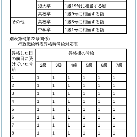
短大卒
1級19号に相当する額
高校卒
1級9号に相当する額
その他
高校卒
1級5号に相当する額
中学卒
1級1号に相当する額
別表第6
(第22条関係)
行政職給料表昇格時号給対応表
昇格した日
昇格後の号給
の前日に受
けていた号
2級
3級
4級
5級
6級
7級
給
1
1
1
1
1
1
1
2
1
1
1
1
1
1
3
1
1
1
1
1
1
4
1
1
1
1
1
1
5
1
1
1
1
1
1
6
1
1
1
1
1
1
7
1
1
1
1
1
1
8
1
1
1
1
1
1