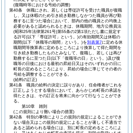
(復職時等における号給の調整)
第40条
休職にされ、若しくは専従許可を受けた職員が復職
し、又は休暇のため引き続き勤務しなかつた職員が再び勤
務するに至つた場合において、部内の他の職員との均衡上
必要があると認められるときは、休職期間、地方公務員法
(昭和25年法律第261号)
第55条の2第1項ただし書に規定す
る許可
(以下「専従許可」という。)
の有効期間又は休暇の
期間
(以下「休職等の期間」という。)
を
別表第7
に定める休
職期間等換算表に定めるところにより換算して得た期間を
引き続き勤務したものとみなして、復職し、若しくは再び
勤務するに至つた日
(以下「復職等の日」という。)
及び復
職等の日後における最初の昇給日又はそのいずれかの日に
町長の定めるところにより、昇給の場合に準じてその者の
号給を調整することができる。
(給料の訂正)
第41条
職員の給料の決定に誤りがあり、任命権者がこれを
訂正しようとする場合において、あらかじめ町長の承認を
得たときは、その訂正を将来に向かつて行なうことができ
る。
第10章
雑則
(この規則により難い場合の措置)
第42条
特別の事情によりこの規則の規定によることができ
ない場合又はこの規則の規定によることが著しく不適当で
あると認められる場合には、別に町長の定めるところによ