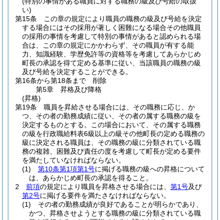
(特別の事情がある職員に対する職務の級及び号給の取扱
い)
第15条
この章の規定により職員の職務の級及び号給を決定
する場合にはその採用が著しく困難になる場合その他職員
の採用の事情を考慮して特別の事情があると認められる場
合は、この章の規定にかかわらず、その職員が有する能
力、知識経験、学歴免許等の資格等を考慮してあらかじめ
町長の承認を得て定める基準に従い、当該職員の職務の級
及び号給を決定することができる。
第16条から第18条まで
削除
第5章
昇格及び降格
(昇格)
第19条
職員を昇給させる場合には、その職務に応じ、か
つ、その者の勤務成績に従い、その者の属する職務の級を
決定するものとする。
この場合において、その属する職務
の級を行政職給料表6級以上の級その他町長の定める職務の
級に決定される職員は、その職務の級に分類されている職
務の複雑、困難及び責任の度を考慮して町長が定める要件
を満たしていなければならない。
(1)
第10条第1項第1号
に掲げる職務の級への昇格について
は、あらかじめ町長の承認を得ること。
2
前項
の規定により職員を昇格させる場合には、
第1号
及び
第2号
に掲げる要件を満たさなければならない。
(1)
その者の勤務成績が良好であることが明らかであり、
かつ、昇格させようとする職務の級に分類されている職