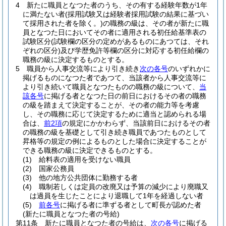
4
新たに職員となつた者のうち、その有する経験年数が1年
に満たない者
(採用試験又は経験者採用試験の結果に基づい
て採用された者を除く。)
の職務の級は、その者が新たに職
員となつた日においてその者に適用される初任給基準表の
試験区分
(試験欄の区分の定めがあるものにあつては、それ
ぞれの区分)
及び学歴免許等欄の区分に対応する初任給欄の
職務の級に決定するものとする。
5
職員から人事交流等により引き続き
次の各号
のいずれかに
掲げるものになつた者であつて、当該者から人事交流等に
より引き続いて職員となつたものの職務の級について、
当
該各号
に掲げる者となつた日の前日におけるその者の職務
の級を踏まえて決定することが、その者の能力等を考慮
し、その職務に応じて決定するために適当と認められる場
合は、
前2項
の規定にかかわらず、当該前日におけるその者
の職務の級を基礎として引き続き職員であつたものとして
昇格等の規定の例によるものとした場合に決定することが
できる職務の級に決定できるものとする。
(1)
給料表の適用を受けない職員
(2)
国家公務員
(3)
他の地方公共団体に勤務する者
(4)
職制若しくは定員の改廃又は予算の減少により廃職又
は過員を生じたことにより退職して1年を経過しない者
(5)
前各号
に掲げる者に準ずる者として町長が認めた者
(新たに職員となつた者の号給)
第11条
新たに職員となつた者の号給は、
次の各号
に掲げる