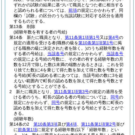
ずれかの試験の結果に基づいて職員となつた者に相当する
と認められる者については、
前項
の規定にかかわらず、同
欄の「試験」の区分のうち当該試験に対応する区分を適用
するものとする。
第13条
削除
(経験年数を有する者の号給)
第14条
新たに職員となり、
第11条第1項第1号
又は
第4号
の
規定の適用を受ける者
(職務の級を
第10条第1項第1号
に掲
げる職務の級に決定された者を除く。)
のうち経験年数を有
する者の号給は、
当該各号
の規定にかかわらず、
当該各号
の規定による号給の号数に、その者の有する経験年数の月
数を12月で除した数
(1未満の端数があるときは、これを切
り捨てた数)
に4を乗じて得た数を加えて得た数を号数とす
る号給
(町長の認める者にあつては、当該号給の数に3を超
えない範囲内で町長の認める数を加えて得た数を号数とす
る号給)
とすることができる。
2
新たに職員となり、
第11条第1項第3号
の規定の適用を受
ける者のうち、町長の認める者の号給については、
同号
の
規定にかかわらず、
同号
の規定による号給の号数に町長の
認める数を加えて得た数を号数をする号給とすることがで
きる。
(経験年数)
第14条の2
第10条第3項
及び
第4項
、
第11条第1項第2号
並び
に
前条第1項
に規定する経験年数
(以下「経験年数」とい