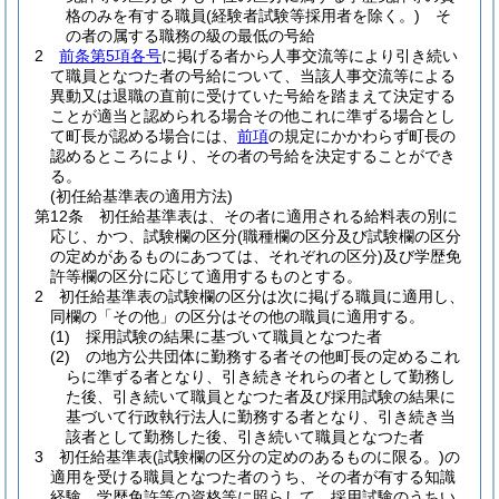
格のみを有する職員
(経験者試験等採用者を除く。)
そ
の者の属する職務の級の最低の号給
2
前条第5項各号
に掲げる者から人事交流等により引き続い
て職員となつた者の号給について、当該人事交流等による
異動又は退職の直前に受けていた号給を踏まえて決定する
ことが適当と認められる場合その他これに準ずる場合とし
て町長が認める場合には、
前項
の規定にかかわらず町長の
認めるところにより、その者の号給を決定することができ
る。
(初任給基準表の適用方法)
第12条
初任給基準表は、その者に適用される給料表の別に
応じ、かつ、試験欄の区分
(職種欄の区分及び試験欄の区分
の定めがあるものにあつては、それぞれの区分)
及び学歴免
許等欄の区分に応じて適用するものとする。
2
初任給基準表の試験欄の区分は次に掲げる職員に適用し、
同欄の「その他」の区分はその他の職員に適用する。
(1)
採用試験の結果に基づいて職員となつた者
(2)
の地方公共団体に勤務する者その他町長の定めるこれ
らに準ずる者となり、引き続きそれらの者として勤務し
た後、引き続いて職員となつた者及び採用試験の結果に
基づいて行政執行法人に勤務する者となり、引き続き当
該者として勤務した後、引き続いて職員となつた者
3
初任給基準表
(試験欄の区分の定めのあるものに限る。)
の
適用を受ける職員となつた者のうち、その者が有する知識
経験、学歴免許等の資格等に照らして、採用試験のうちい