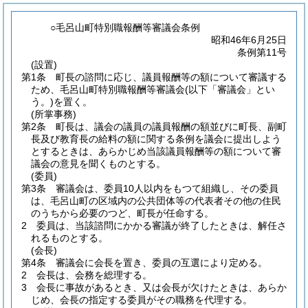
○毛呂山町特別職報酬等審議会条例
昭和46年6月25日
条例第11号
(設置)
第1条
町長の諮問に応じ、議員報酬等の額について審議する
ため、毛呂山町特別職報酬等審議会
(以下「審議会」とい
う。)
を置く。
(所掌事務)
第2条
町長は、議会の議員の議員報酬の額並びに町長、副町
長及び教育長の給料の額に関する条例を議会に提出しよう
とするときは、あらかじめ当該議員報酬等の額について審
議会の意見を聞くものとする。
(委員)
第3条
審議会は、委員10人以内をもつて組織し、その委員
は、毛呂山町の区域内の公共団体等の代表者その他の住民
のうちから必要のつど、町長が任命する。
2
委員は、当該諮問にかかる審議が終了したときは、解任さ
れるものとする。
(会長)
第4条
審議会に会長を置き、委員の互選により定める。
2
会長は、会務を総理する。
3
会長に事故があるとき、又は会長が欠けたときは、あらか
じめ、会長の指定する委員がその職務を代理する。