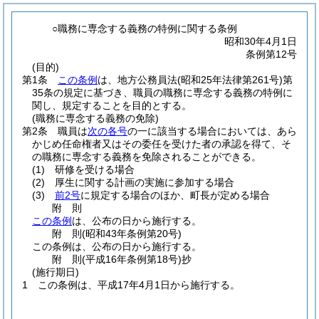
○職務に専念する義務の特例に関する条例
昭和30年4月1日
条例第12号
(目的)
第1条
この条例
は、地方公務員法
(昭和25年法律第261号)
第
35条の規定に基づき、職員の職務に専念する義務の特例に
関し、規定することを目的とする。
(職務に専念する義務の免除)
第2条
職員は
次の各号
の一に該当する場合においては、あら
かじめ任命権者又はその委任を受けた者の承認を得て、そ
の職務に専念する義務を免除されることができる。
(1)
研修を受ける場合
(2)
厚生に関する計画の実施に参加する場合
(3)
前2号
に規定する場合のほか、町長が定める場合
附
則
この条例
は、公布の日から施行する。
附
則
(昭和43年
条例第20号)
この条例は、公布の日から施行する。
附
則
(平成16年
条例第18号)
抄
(施行期日)
1
この条例は、平成17年4月1日から施行する。