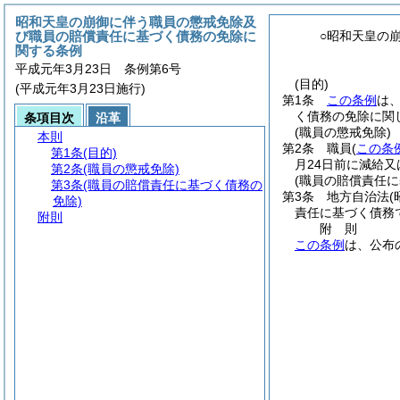
昭和天皇の崩御に伴う職員の懲戒免除及
び職員の賠償責任に基づく債務の免除に
○昭和天皇の
関する条例
平成元年3月23日 条例第6号
(目的)
(平成元年3月23日施行)
第1条
この条例
は
く債務の免除に関
条項目次
沿革
(職員の懲戒免除)
本則
第2条
職員
(
この条
第1条
(目的)
月24日前に減給
第2条
(職員の懲戒免除)
(職員の賠償責任に
第3条
(職員の賠償責任に基づく債務の
第3条
地方自治法
(
免除)
責任に基づく債務
附則
附
則
この条例
は、公布