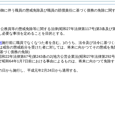
崩御に伴う職員の懲戒免除及び職員の賠償責任に基づく債務の免除に関
、公務員等の懲戒免除等に関する法律
(昭和27年法律第117号)
第3条及び
し必要な事項を定めることを目的とする。
例
施行前に職員でなくなつた者を含む。)
のうち、法令及び法令に基づく
又は戒告の懲戒処分を受けた者に対しては、将来に向かつてその懲戒を免
基づく債務の免除)
昭和22年法律第67号)
第243条の2
(地方公営企業法
(昭和27年法律第292号
で昭和64年1月7日前における事由によるものは、将来に向かつて免除す
の日から施行し、平成元年2月24日から適用する。